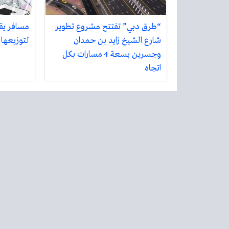
“طرق دبي” تفتتح مشروع تطوير
مسافر يق
شارع الشيخ زايد بن حمدان
لتوزيعها 
وجسرين بسعة 4 مسارات بكل
اتجاه