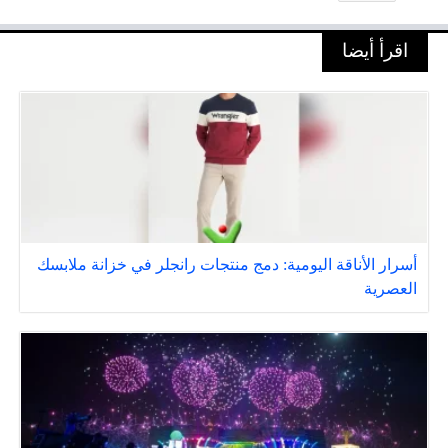
اقرأ أيضا
أسرار الأناقة اليومية: دمج منتجات رانجلر في خزانة ملابسك
العصرية