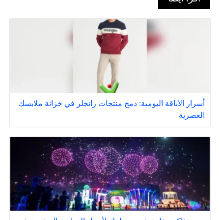
أسرار الأناقة اليومية: دمج منتجات رانجلر في خزانة ملابسك
العصرية