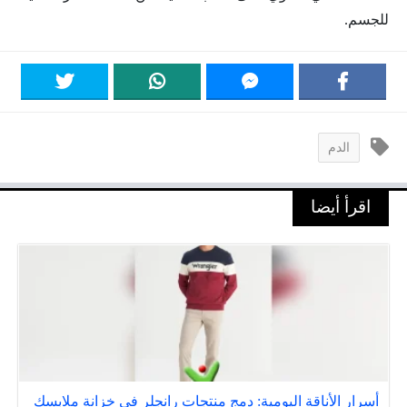
للجسم.
الدم
اقرأ أيضا
أسرار الأناقة اليومية: دمج منتجات رانجلر في خزانة ملابسك