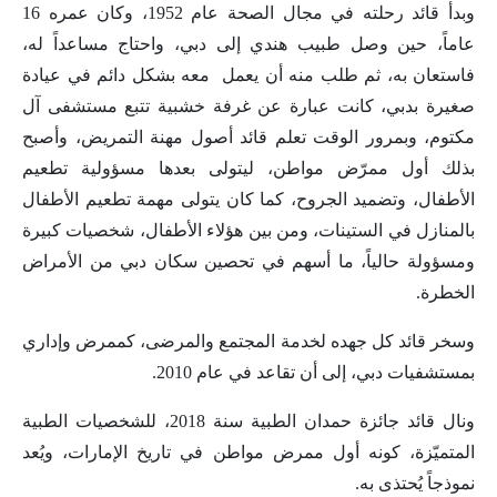
وبدأ قائد رحلته في مجال الصحة عام 1952، وكان عمره 16
عاماً، حين وصل طبيب هندي إلى دبي، واحتاج مساعداً له،
فاستعان به، ثم طلب منه أن يعمل معه بشكل دائم في عيادة
صغيرة بدبي، كانت عبارة عن غرفة خشبية تتبع مستشفى آل
مكتوم، وبمرور الوقت تعلم قائد أصول مهنة التمريض، وأصبح
بذلك أول ممرّض مواطن، ليتولى بعدها مسؤولية تطعيم
الأطفال، وتضميد الجروح، كما كان يتولى مهمة تطعيم الأطفال
بالمنازل في الستينات، ومن بين هؤلاء الأطفال، شخصيات كبيرة
ومسؤولة حالياً، ما أسهم في تحصين سكان دبي من الأمراض
الخطرة.
وسخر قائد كل جهده لخدمة المجتمع والمرضى، كممرض وإداري
بمستشفيات دبي، إلى أن تقاعد في عام 2010.
ونال قائد جائزة حمدان الطبية سنة 2018، للشخصيات الطبية
المتميّزة، كونه أول ممرض مواطن في تاريخ الإمارات، ويُعد
نموذجاً يُحتذى به.