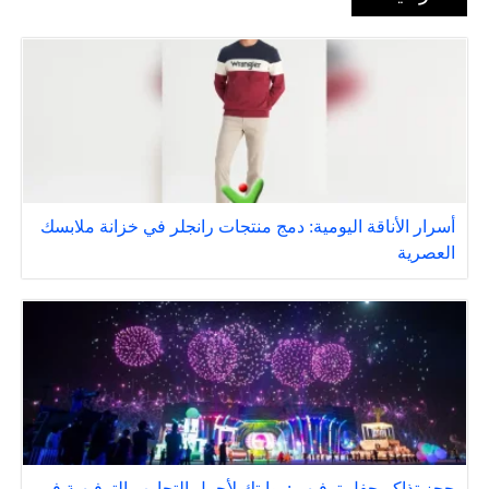
أسرار الأناقة اليومية: دمج منتجات رانجلر في خزانة ملابسك
العصرية
حجز تذاكر حفل ترفيهي: بوابتك لأجمل التجارب الترفيهية في