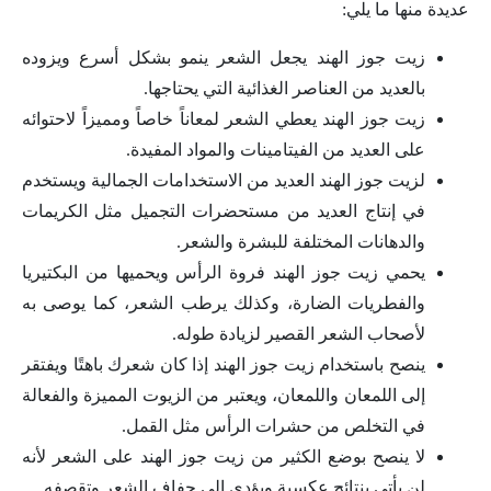
عديدة منها ما يلي:
زيت جوز الهند يجعل الشعر ينمو بشكل أسرع ويزوده
بالعديد من العناصر الغذائية التي يحتاجها.
زيت جوز الهند يعطي الشعر لمعاناً خاصاً ومميزاً لاحتوائه
على العديد من الفيتامينات والمواد المفيدة.
لزيت جوز الهند العديد من الاستخدامات الجمالية ويستخدم
في إنتاج العديد من مستحضرات التجميل مثل الكريمات
والدهانات المختلفة للبشرة والشعر.
يحمي زيت جوز الهند فروة الرأس ويحميها من البكتيريا
والفطريات الضارة، وكذلك يرطب الشعر، كما يوصى به
لأصحاب الشعر القصير لزيادة طوله.
ينصح باستخدام زيت جوز الهند إذا كان شعرك باهتًا ويفتقر
إلى اللمعان واللمعان، ويعتبر من الزيوت المميزة والفعالة
في التخلص من حشرات الرأس مثل القمل.
لا ينصح بوضع الكثير من زيت جوز الهند على الشعر لأنه
لن يأتي بنتائج عكسية ويؤدي إلى جفاف الشعر وتقصفه.