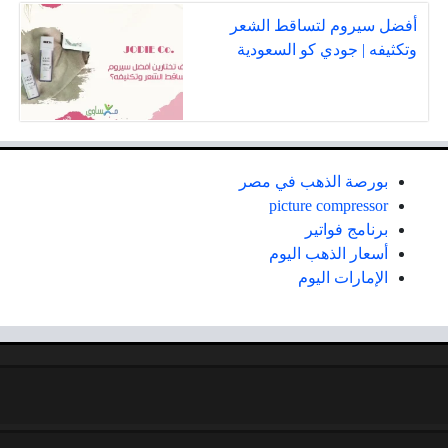
أفضل سيروم لتساقط الشعر
وتكثيفه | جودي كو السعودية
بورصة الذهب في مصر
picture compressor
برنامج فواتير
أسعار الذهب اليوم
الإمارات اليوم