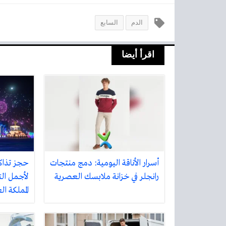
الدم
السابع
اقرأ أيضا
أسرار الأناقة اليومية: دمج منتجات
حجز تذاك
رانجلر في خزانة ملابسك العصرية
لأجمل الت
المملكة ا