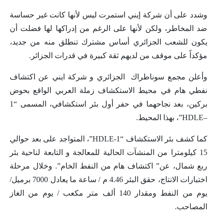
وشدد على أن شركة إيني استمرت ليس لأنها كانت غير حساسة
ضد المخاطر، ولكن لأنها على الرغم من إدراكها لها فضلت أن
يكون للشعب الجزائري أساس مشترك تنطلق منه من جديد،
مؤكداً على موقف من لديهم ثقة كبيرة في قدرات الجزائر.
وأعلن مجمع سوناطراك الجزائري و شركة ايني عن اكتشاف
نفطي هام في محيط الاستكشاف زملة العربي الواقع بحوض
بركين، بعد نجاحهما في حفر أول بئر استكشافي، المسمى “1
–
HDLE
”، بهذا المحيط.
كما كشف بئر الاستكشاف “1-
HDLE
”، المتواجد على بعد حوالي
15 كيلومترا من المنشآت الحالية للمعالجة و التابعة لناحية بئر
ربع شمال، عن” اكتشاف هام من النفط الخام”. وخلال مرحلة
اختبارات الانتاج، حقق البئر 4.46 م / ساعة ما يعادل 7000 برميل/
يوم من النفط ومقدار 140 ألف متر مكعب / يوم من الغاز
المصاحب.