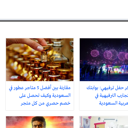
ر حفل ترفيهي: بوابتك
مقارنة بين أفضل 5 متاجر عطور في
جارب الترفيهية في
السعودية وكيف تحصل على
لعربية السعودية
خصم حصري من كل متجر