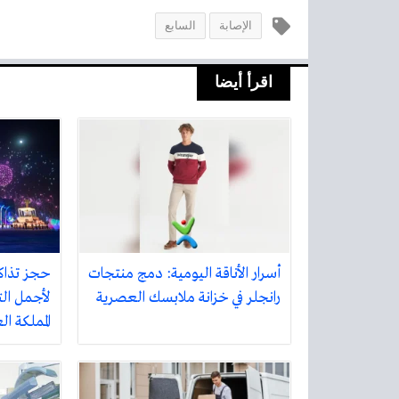
الإصابة
السابع
اقرأ أيضا
أسرار الأناقة اليومية: دمج منتجات
حجز تذاك
رانجلر في خزانة ملابسك العصرية
لأجمل الت
المملكة ا