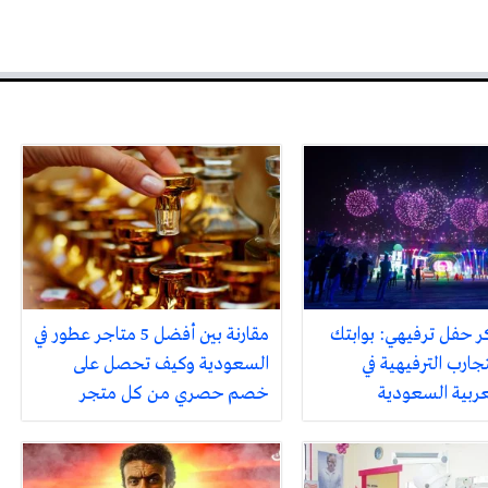
ر حفل ترفيهي: بوابتك
مقارنة بين أفضل 5 متاجر عطور في
جارب الترفيهية في
السعودية وكيف تحصل على
لعربية السعودية
خصم حصري من كل متجر