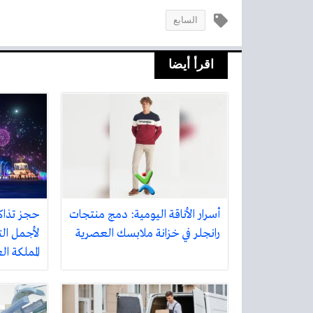
السابع
اقرأ أيضا
أسرار الأناقة اليومية: دمج منتجات
حجز تذاك
رانجلر في خزانة ملابسك العصرية
لأجمل الت
المملكة ا