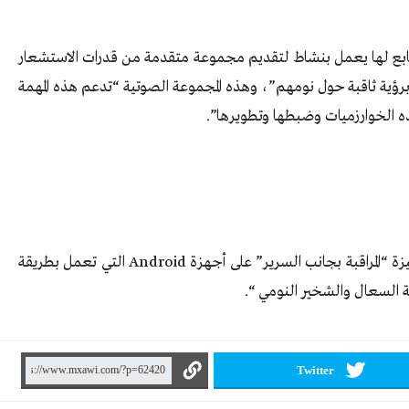
ت Google أن “فريق Health Sensing التابع لها يعمل بنشاط لتقديم مجموعة متقدمة من قدرات الاستشعار
An لتزويد المستخدمين برؤية ثاقبة حول نومهم”، وهذه المجموعة الصوتية “تدعم هذه المهمة
ه الخوارزميات وضبطها وتطويرها”.
وستُترجم “خوارزميات السعال والشخير” هذه إلى ميزة “المراقبة بجانب السرير” على أجهزة Android التي تعمل بطريقة
السعال والشخير النومي “.
Twitter