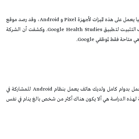
وأفاد تقرير لموقع 9To5Google أن عملاق التكنولوجيا يعمل على هذه الميزات لأجهزة Pixel و Android، وقد رصد موقع
التكنولوجيا سطورًا من التعليمات البرمجية في ملف التثبيت لتطبيق Google Health Studies. وكشفت أن الشركة
وقال التقرير: “يجب أن تكون موظفًا في Google يعمل بدوام كامل ولديك هاتف يعمل بنظام Android للمشاركة في
ة لهذه الدراسة هي ألا يكون هناك أكثر من شخص بالغ ينام في نفس