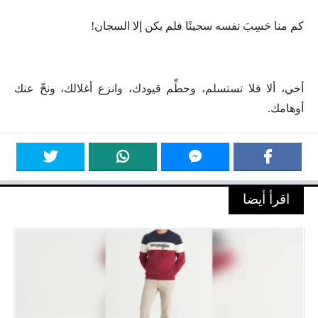
كم منا حَسِبَ نفسه سجينًا فلم يكن إلا السجان!
أخي، ألا فلا تستسلم، وحطِّم قيودك، وانزع أغلالك، ونحِّ عنك
أوهامك.
اقرأ أيضا