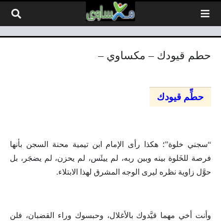
لتخطي إلى المحتوى
حطم قيودك – مكساوي –
حطِّم قيودك
“سجني خلوة”؛ هكذا رأى الإمام ابن تيمية محنة السجن بأنها
فرصة للخَلوة بينه وبين ربه، لم ييئَس، لم يحزن، لم يضجَر، بل
حوَّل زاوية نظره ليرى الوجه المشرق لهذا الابتلاء.
وأنت أخي مهما قيَّدوك بالأغلال، وحبسوك وراء القضبان، فلن