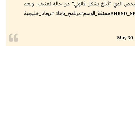
الشخص الذي “يُبلغ بشكل قانوني” عن حالة تعنيف، وبعد
#معنفة_الموسم
#برنامج_ياهلا
#روتانا_خليجية
May 30,