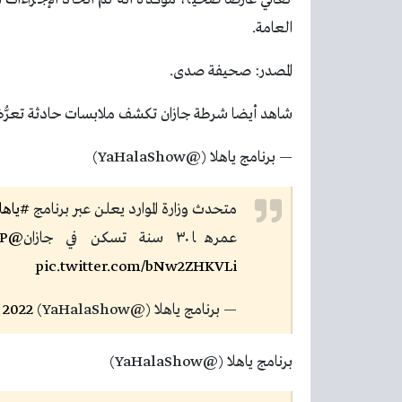
العامة.
المصدر: صحيفة صدى.
شاهد أيضا شرطة جازان تكشف ملابسات حادثة تعرُّض ام
— برنامج ياهلا (@YaHalaShow)
متحدث وزارة الموارد يعلن عبر برنامج
#ياهل
عمرها ٣٠ سنة تسكن في جازان
@HRSD_SP
pic.twitter.com/bNw2ZHKVLi
— برنامج ياهلا (@YaHalaShow)
 2022
برنامج ياهلا (@YaHalaShow)