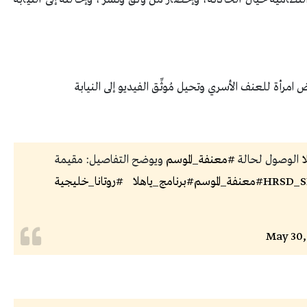
رأة للعنف الأسري وتحيل مُوثِّق الفيديو إلى النيابة
ا
الوصول لحالة
#معنفة_الموسم
ويوضح التفاصيل: مقيمة
#معنفة_الموسم
#برنامج_ياهلا
#روتانا_خليجية
May 30,