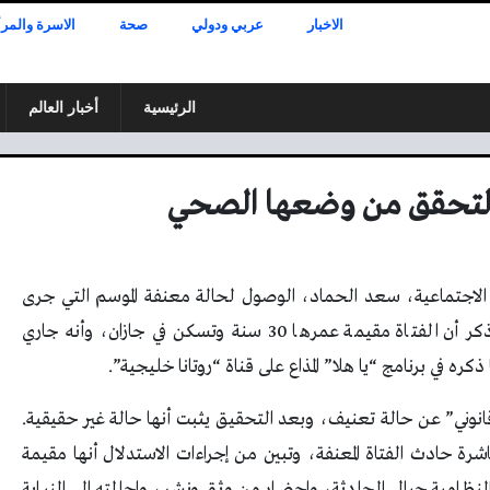
الاخبار
عربي ودولي
صحة
الاسرة والمرأ
الرئيسية
أخبار العالم
التحقق من وضعها الصحي
ية الاجتماعية، سعد الحماد، الوصول لحالة معنفة الموسم التي جرى
تداول فيديو لها على مواقع التواصل الاجتماعي. وذكر أن الفتاة مقيمة عمرها 30 سنة وتسكن في جازان، وأنه جاري
 في برنامج “يا هلا” المذاع على قناة “روتانا خليجية”.
نوني” عن حالة تعنيف، وبعد التحقيق يثبت أنها حالة غير حقيقية.
ة حادث الفتاة المعنفة، وتبين من إجراءات الاستدلال أنها مقيمة
 النظامية حيال الحادثة، وإحضار من وثق ونشر، وإحالته إلى النيابة