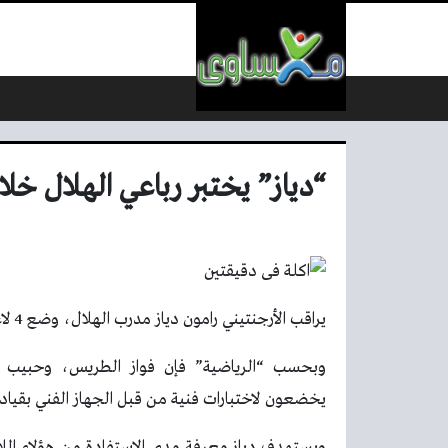
لتخطي إلى المحتوى
“دياز” يختبر رباعي الهلال خلا
يراقب الأرجنتيني رامون دياز مدرب الهلال، وضع 4 لاعبين خلال معسكر الفريق الإعدادي في برمنجهام، هذا الصيف.
وبحسب “الرياضية” فإن فواز الطريس، وحبيب ا
يخضعون لاختبارات فنية من قبل الجهاز الفني بقيادة 
ويستهدف دياز معرفة مدى الاستفادة من هؤلاء اللا