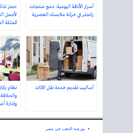
أسرار الأناقة اليومية: دمج منتجات
حجز تذاك
رانجلر في خزانة ملابسك العصرية
لأجمل الت
المملكة ا
أساليب تقديم خدمة نقل الاثاث
نظام ركاز
والحلاقة:
وإدارة أع
بورصة الذهب في مصر