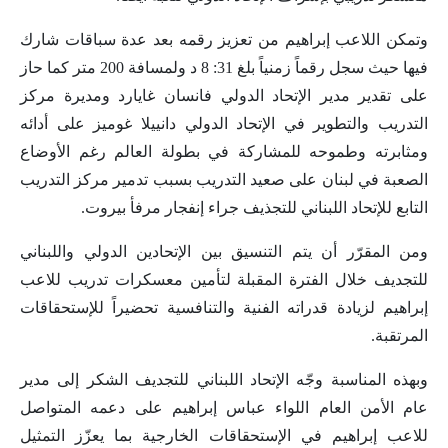
وتمكن اللاعب إبراهيم من تعزيز رقمه بعد عدة سباقات شارك
فيها حيث سجل رقماً زمنياً بلغ 31: 8 د ولمسافة 200 متر كما حاز
على تقدير مدير الإتحاد الدولي فانسان غايارد ومديرة مركز
التدريب والتطوير في الإتحاد الدولي دانييلا غوميز على أدائه
ومثابرته وطموحه للمشاركة في بطولة العالم رغم الأوضاع
الصعبة في لبنان على صعيد التدريب بسبب تدمير مركز التدريب
التابع للإتحاد اللبناني للتجذيف جراء إنفجار مرفأ بيروت.
ومن المقرّر أن يتم التنسيق بين الإتحادين الدولي واللبناني
للتجديف خلال الفترة المقبلة لتأمين معسكرات تدريب للاعب
إبراهيم لزيادة قدراته الفنية والتنافسية تحضيراً للإستحقاقات
المرتقبة.
وبهذه المناسبة وجّه الإتحاد اللبناني للتجديف الشكر إلى مدير
عام الأمن العام اللواء عباس إبراهيم على دعمه المتواصل
للاعب إبراهيم في الإستحقاقات الخارجية بما يعزّز التمثيل