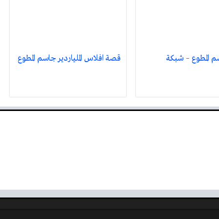
 المطوع – شبكة
قصة افلاس الملياردير جاسم المطوع