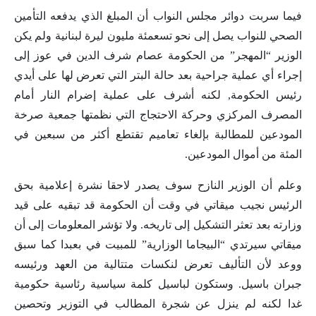
فيما سربت دوائر مجلس النواب أن المبلغ الذي يدفعه التأمين
الصحي للنواب يصل إلى نحو تسعمئة مليون ليرة لبنانية ولم يكن
الوزير “المهجر” من الحكومة عصام شرف الدين في عوز إلى
إجراء أي عملية جراحية بعد حالة البتر التي تعرض لها على أيدي
رئيس الحكومة, لكنه أشرف على عملية إضرام النار أمام
المصرف المركزي وحركة الاحتجاج التي نظمتها جمعية صرخة
المودعين للمطالبة بإلغاء تعاميم تقتطع أكثر من سبعين في
المئة من أموال المودعين.
وعلم أن الوزير النازح سوف يصدر لاحقا نشرة إعلامية بحق
الرئيس نجيب ميقاتي في وقت أن الحكومة قد تبقيه على قيد
وزارته بعد تعثر التشكيل إلى تاريخه. ولا تؤشر المعلومات إلى أن
ميقاتي سيرتدي “البيجاما الوزارية” للمبيت في بعبدا كما سبق
ووعد لأن التأليف تعرض لنكسات متتالية من العهد ورئيسه
جبران باسيل. وستكون لباسيل كلمة سياسية رئاسية حكومية
غدا لكنه لم ينزل عن شجرة المطالب في التوزير وتحصين