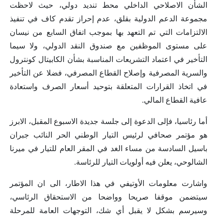
الشأن الاصلاحي الداخلي محط تنديد دولي، حيث لاحظت
مجموعة الدعم الدولية بقلق، عدم إحراز تقدم كاف في تنفيذ
الالتزامات التي تم التعهد بها بموجب اتفاق السابع من نيسان
على مستوى الموظفين مع صندوق النقد الدولي، ولا سيما
التأخير في اعتماد التشريعات المناسبة بشأن الكابيتال كونترول
والسرية المصرفية وإصلاح القطاع المصرفي، فضلا عن التأخير
في اتخاذ القرارات المتعلقة بتوحيد أسعار الصرف واستعادة
عافية القطاع المالي.
أما رئاسيا، فإلى الدعوة إلى جلسة جديدة الاسبوع المقبل، الابرز
هو مؤتمر صحافي لرئيس التيار الوطني الحر النائب جبران
باسيل السادسة من مساء الغد في المقر العام للتيار في ميرنا
الشالوحي، يعلن فيه أولويات التيار للرئاسة.
واشارت معلومات الأوتيفي في هذا الاطار، الى ان المؤتمر
سيتضمن موقفا صريحا وواضحا من الاستحقاق الرئاسي،
وسيرسم بشكل لا يقبل أي شك، التوجهات العامة للمرحلة