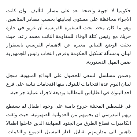
حكوميا لا اجوبة واضحة بعد على مسار التأليف، وان كانت
الاجواء محافظة على مستوى ايجابيتها بحسب مصادر المتابعين،
وهو ما كان محط بحث السفيرة الفرنسية آن غريو في حارة
حريك مع رئيس كتلة الوفاء للمقاومة النائب محمد رعد، حيث
بحثت الوضع اللبناني معبرة عن الاهتمام الفرنسي باستقرار
لبنان ومسألة تشكيل الحكومة وفرص انتخاب رئيس للجمهورية
ضمن المهل الدستورية.
وضمن مسلسل السعي للحصول على الودائع المنهوبة، سجل
لبنان اليوم عدة اقتحامات للبنوك، بينها اقتحامات نيابية على فرع
احد البنوك في انطلياس للمطالبة بوديعة لاجراء عملية جراحية.
في فلسطين المحتلة جروح دامية على وجوه اطفال لم يستطع
زيهم المدرسي ان يحميهم من العدوانية الصهيونية، حيث وثقت
الكاميرات قطاع الطرق من الجنود الصهاينة الذين عاجلوا اطفالا
ذاهبين الى مدارسهم بقنابل الغاز المسيل للدموع واللكمات،