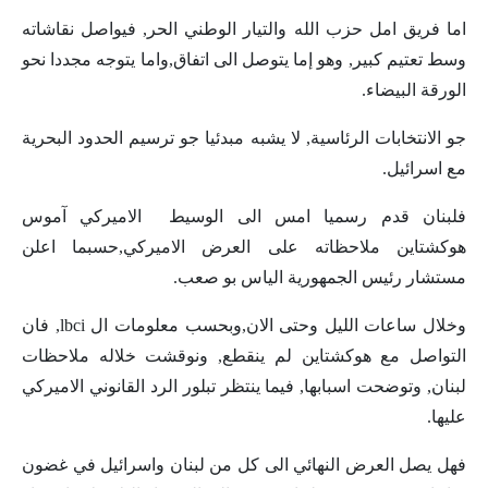
اما فريق امل حزب الله والتيار الوطني الحر, فيواصل نقاشاته
وسط تعتيم كبير, وهو إما يتوصل الى اتفاق,واما يتوجه مجددا نحو
الورقة البيضاء.
جو الانتخابات الرئاسية, لا يشبه مبدئيا جو ترسيم الحدود البحرية
مع اسرائيل.
فلبنان قدم رسميا امس الى الوسيط الاميركي آموس
هوكشتاين ملاحظاته على العرض الاميركي,حسبما اعلن
مستشار رئيس الجمهورية الياس بو صعب.
وخلال ساعات الليل وحتى الان,وبحسب معلومات ال lbci, فان
التواصل مع هوكشتاين لم ينقطع, ونوقشت خلاله ملاحظات
لبنان, وتوضحت اسبابها, فيما ينتظر تبلور الرد القانوني الاميركي
عليها.
فهل يصل العرض النهائي الى كل من لبنان واسرائيل في غضون