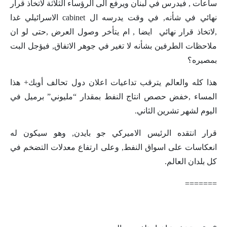
ساعات , فيدرس في لبنان ويرفع الى الرؤساء الثلاثة لاتخاذ قرار
نهائي في شأنه, في وقت يدرسه ال cabinet الاسرائيلي غدا
,لاتخاذ قرار نهائي ايضا , ام يتأخر وصول العرض ,حتى لو ان
ملاحظات الطرفين بشأنه لا تغير في جوهر الاتفاق, فيؤجل البت
بمصيره؟
هذا كله والعالم يترقب تداعيات اعلان دول تحالف أوبك+ هذا
المساء ,خفض حصص انتاج النفط بمقدار “مليوني” برميل في
اليوم لشهر تشرين الثاني.
قرار انتقده الرئيس الاميركي جو بايدن, وهو سيكون له
انعكاسات على اسواق النفط, وعلى ارتفاع معدلات التضخم في
كل بلدان العالم.
=======