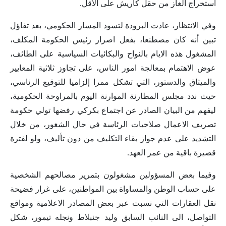
استخراج الغاز من حقل كاريش على الأقل.
وفي الانتظار، عادت البرودة لتسود المسار الحكومي، بعد تفاؤل
تبين أنه كان مصطنعا، بفعل اصرار رئيس الحكومة المكلف،
المشغول هذه الايام بالنواح والبكائيات السياسية على الطائف،
عوض الاهتمام بمعالجة امور الناس، على تجاوز ثلاثية المعايير
والميثاق والدستور، التي تشكل ممرا إلزاميا للتوقيع الرئاسي،
حيث ندد مجلس المطارنة الموارنة اليوم بالمراوحة الحكومية،
ليفهم من البيان الصادر عن اجتماع بكركي رفضها تولي حكومة
تصريف الاعمال صلاحيات الرئاسة في حال الشغور، من خلال
التشديد على عدم جواز بقاء التكليف من دون تأليف، ولو لفترة
قصيرة باقية من عمر العهد.
وفيما بعض المسؤولين مشغولون بتمرير مصالحهم الشخصية
على حساب الوطن والمساواة بين المواطنين، على غرار فضيحة
نقل العقارات التي نسبت عبر بعض المصادر الاعلامية ومواقع
التواصل، الى النائب السابق وليد جنبلاط ونجله تيمور، شكل