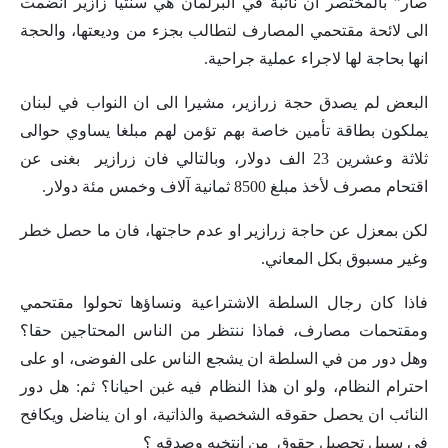
صار” بالمختصر ان نائبة قي البرلمان هي سنتيا زازير انضمت
الى لائحة مقتحمي المصارف لتطالب بجزء من وديعتها، والحجة
انها بحاجة لها لاجراء عملية جراحية.
البعض لم يصدق حجة زرازير، مشيرا الى ان النواب في لبنان
يملكون بطاقة تأمين خاصة بهم تؤمن لهم مبلغا يساوي حوالى
ثلاثة وعشرين 23 الف دولار، وبالتالي فان زرازير بغنى عن
اقتحام مصرف لأخذ مبلغ 8500 ثمانية آلاف وخمس مئة دولار.
لكن بمعزل عن حاجة زرازير او عدم حاجتها، فان ما حصل خطر
وغير مسبوق بكل المعاني.
فاذا كان رجال السلطة الاشتراعية ونساؤها تحولوا مقتحمي
ومقتحمات مصارف، فماذا ننتظر من الناس المحتاجين حقا؟
وهل دور من في السلطة ان يشجع الناس على الفوضى، او على
احترام النظام، ولو ان هذا النظام فيه غبن احيانا؟ ثم: هل دور
النائب ان يحصل حقوقه الشخصية والذاتية، او ان يناضل ويكافح
في سبيل تحصيل حقوق من انتخبه وصدقه ؟