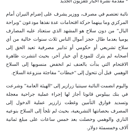
* مقدمة نشرة اخبار تلفزيون الجديد
نائبة تعتصم في مصرف، ووزير يشرف على إضرام النيران أمام
المركزي وما بينهما حركة اقتحامات عدة نفذها مودعون “وبراحة
البال” من دون سلاح هو المشهد الذي ستعتاد عليه المصارف
يوميا بعدما طال حجز أموال الناس ثلاث سنوات خالية من أي
سلاح تشريعي أو حكومي أو تدابير مصرفية تعيد الحق إلى
أصحابه لم يترك للمودع أي خيار آخر، بحيث انتشرت ظاهرة
الاقتحام التي بدأت بالعنف ثم انخفض منسوبها إلى السلاح
الوهمي قبل أن تتحول إلى “خبطات” مفاجئة منزوعة السلاح.
واليوم انضمت النائبة سينتيا زرازير إلى “الهيئة العامة” وشرعت
في بنك بيبلوس قانونا أجاز لها إجراء عملية جراحية معجلة
وتسديد فوارق التأمين وغطت زارزير عملية الدخول إلى
المصرف بحصانتها التشريعية، بحيث لم تلجأ إلى السلاح بنوعيه
الناري والوهمي وحصلت بعد خمس ساعات على مبلغ ثمانية
آلاف وخمسمئة دولار.