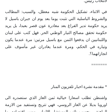
لانتخاب رئيس.
في الاثناء، تشكيل الحكومة شبه معطل، والسبب: المطالب
والشروط الباسلية التي تثبت يوما بعد يوم ان جبران باسيل لا
يريد حكومة تدير الفراغ بعد مغادرة عون قصر بعبدا، بل يريد
حكومة تحقق مصالح التيار الوطني الحر. فهل كتب على لبنان
واللبنانيين ان يدفعوا الثمن مع باسيل مرتين: مرة عندما يكون
وتياره في الحكم، ومرة عندما يغادران غير مأسوف على
انجازاتهما؟.
=======
* مقدمة نشرة اخبار تلفزيون المنار
واشنطن تطلب اسعارا خيالية ثمن الغاز الذي ستصدره الى
اوروبا بديلا عن الغاز الروسي، فهي تتربح وتستفيد من الازمة
الراهنة – بحسب نائب المستشار الالماني ووزير اقتصاده، ما