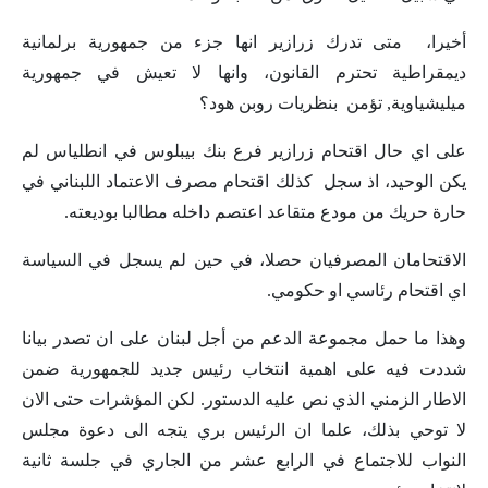
أخيرا، متى تدرك زرازير انها جزء من جمهورية برلمانية
ديمقراطية تحترم القانون، وانها لا تعيش في جمهورية
ميليشياوية, تؤمن بنظريات روبن هود؟
على اي حال اقتحام زرازير فرع بنك بيبلوس في انطلياس لم
يكن الوحيد، اذ سجل كذلك اقتحام مصرف الاعتماد اللبناني في
حارة حريك من مودع متقاعد اعتصم داخله مطالبا بوديعته.
الاقتحامان المصرفيان حصلا، في حين لم يسجل في السياسة
اي اقتحام رئاسي او حكومي.
وهذا ما حمل مجموعة الدعم من أجل لبنان على ان تصدر بيانا
شددت فيه على اهمية انتخاب رئيس جديد للجمهورية ضمن
الاطار الزمني الذي نص عليه الدستور. لكن المؤشرات حتى الان
لا توحي بذلك، علما ان الرئيس بري يتجه الى دعوة مجلس
النواب للاجتماع في الرابع عشر من الجاري في جلسة ثانية