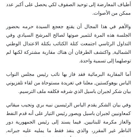
أطياف المعارضة إلى توحيد الصفوف لكي يحصل على أكبر عدد
ممكن من الأصوات.
والأهم في هذا المجال أن يقنع جعجع السيدة حرمه بحضور
الجلسة هذه المرة لتثمير صوتها لصالح المرشح السيادي وفي
التداول الرئاسي اجتمعت كتلة الكتائب بكتلة الاعتدال الوطني
الشمالية, واكتشف الطرفان أن هناك مقاربة مشتركة لكنها لم
توصلهما إلى تسمية واحدة.
أما المقاربة البرمائية فقد فاز بها نائب رئيس مجلس النواب
الياس بوهوكستين, معلنا في تغريدة مستوحاة من لقاء تلفزيوني
بيان شكر لجبران باسيل الذي شرفه فكلفه ملف الترسيم.
وفي بيان الشكر يقدم الياس الرئيسين نبيه بري ونجيب ميقاتي
كمعاونيين لجبران باسيل ويصور رئيس التيار على أنه قدم النفط
والغاز مكرمة للبنانيين, فيما يسند إلى رئيس الجمهورية دور
الناظر غير المقرر، والذي ينفذ فقط ما يمليه عليه جبرانه,