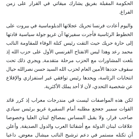
الحكومة المقبلة بفريق يشارك ميقاتي في القرار على زمن
الفراغ.
واليوم أعادت فرنسا تحريك عجلاتها الدبلوماسية في بيروت على
الخطوط الرئاسية فأجرت سفيرتها آن غريو جولة سياسية قادتها
إلى حارة حريك حيث التقت رئيس كتلة الوفاء للمقاومة النائب
محمد رعد وهذا ليس الانفتاح الفرنسي الأول على حزب الله إذ
بلغت المشاورات مع الحزب مرحلة متقدمة, ويجري ذلك تحت
سقوف حددها الأمين العام لحزب الله السيد حسن نصرالله حيال
انتخابات الرئاسة، ويحدها رئيس توافقي غير استفزازي والإقلاع
عن شخصية التحدي، لأن لا أحد يملك الأكثرية.
لكن هذه المواصفات ليست في مندرجات معراب إذ كرر قائد
القوات سمير جعجع مطلبه أمام السفيرة غريو برئيس سيادي
صاحب قرار، ولا يقبل المساس بمصالح لبنان العليا وخصوصا
علاقات لبنان الدولة مع أشقائنا العرب والدول الصديقة, وأعلن
أن تكتله مستمر في دعم ترشيح النائب ميشال معوض, داعيا