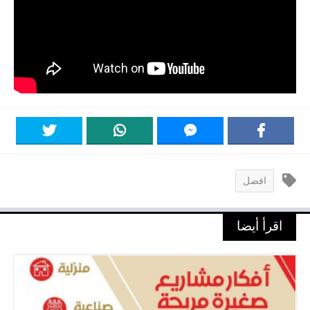
افضل
اقرأ أيضا