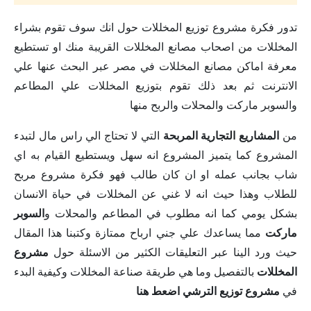
تدور فكرة مشروع توزيع المخللات حول انك سوف تقوم بشراء
المخللات من اصحاب مصانع المخللات القريبة منك او تستطيع
معرفة اماكن مصانع المخللات في مصر عبر البحث عنها علي
الانترنت ثم بعد ذلك تقوم بتوزيع المخللات علي المطاعم
والسوبر ماركت والمحلات والربح منها
من
المشاريع التجارية المربحة
التي لا تحتاج الي راس مال لتبدء
المشروع كما يتميز المشروع انه سهل ويستطيع القيام به اي
شاب بجانب عمله او ان كان طالب فهو فكرة مشروع مربح
للطلاب وهذا حيث انه لا غني عن المخللات في حياة الانسان
بشكل يومي كما انه مطلوب في المطاعم والمحلات و
السوبر
ماركت
مما يساعدك علي جني ارباح ممتازة وكتبنا هذا المقال
حيث ورد الينا عبر التعليقات الكثير من الاسئلة حول
مشروع
المخللات
بالتفصيل وما هي طريقة صناعة المخللات وكيفية البدء
في
مشروع توزيع الترشي اضعط هنا