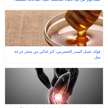
فوائد عسل السدر الحضرمي: كنز غذائي من متجر جرعة
نحل