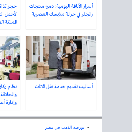
أسرار الأناقة اليومية: دمج منتجات
حجز تذاك
رانجلر في خزانة ملابسك العصرية
لأجمل الت
المملكة ا
أساليب تقديم خدمة نقل الاثاث
نظام ركاز
والحلاقة:
وإدارة أع
بورصة الذهب في مصر