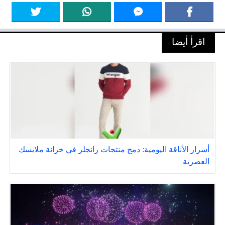
اقرأ أيضا
أسرار الأناقة اليومية: دمج منتجات رانجلر في خزانة ملابسك
العصرية