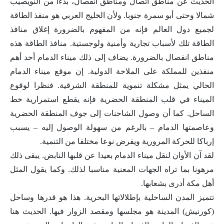
الحديث عن مناطق اتصال ومناطق انفصال، بدءا من النويصيب
شمالا وحتى أبو سمرة جنوبا. ولأن الخليج العربي هو منفذ الطاقة
لجميع دول العالم فإنه من المفهوم بالضرورة إغلاق منافذ
الطاقة تلك لأسباب تجارية وأمنية ولوجستية. منافذ الطاقة هذه
مناطق انفصال بالضرورة. يضاف إلى ذلك ميناء الدمام أحد أهم
منفذين للمملكة على الملاحة الدولية. إن موقع ميناء الدمام
الحالي يمثل مشكلة تنموية للمنطقة الشرقية. فنظرا لوقوع
الميناء في قلب المنطقة الحضرية فإنه يقطع استمرارية خط
الساحل. كما أن وصول الشاحنات إلى جوف المنطقة الحضرية
وعاصمتها الدمام – بالرغم من سهولة الوصول إليه – يسبب
إرباكا للحركة المرورية ويفرض نوعا مختلفا من التنمية.
لقد آن الأوان لنقل ميناء الدمام بعيدا عن قلبها النابض. يبقى ذلك
مرهونا بما تراه الجهات المعنية مناسبا لذلك. وكما يقول المثل
أهل مكة أدرى بشعابها.
تتميز المدن الساحلية بإطلالاتها البحرية. هذا هو قدرها وساحل
(كورنيش) المدينة هو مجلسها ومقصد الزوار فيها. الحديث هنا