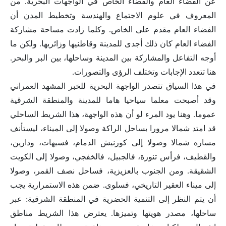
عن الفضاء العام والفضاء الخاص في الواجهات البحرية. من
المعروف في علوم الاجتماع والهندسة وتخطيط المدن أن
الفضاء العام مقدم على الخاص. وكلما زادت مساحة مشاركة
الفضاء العام كان ذلك أجدى للمدينة وقاطنيها وزائريها. ولكن ما
أوجه التفاعل والمشاركة بين المدينة وساحلها، بين البر والبحر.
هنا تتعدد الإجابات وتختلف الرؤى والتصورات.
في هذا السياق تتصدر الواجهة البحرية للخبر المشهد العمراني
وقد أصبحت معلما سياحيا هاما للمدينة والمنطقة الشرقية
عموما. وهنا يود المرء لو أن هذه الواجهة، هذا الشريط الساحلي
قد امتد شمالا مرورا بساحل الراكة وصولا إلى الميناء، ليستأنف
مساره شمالا وصولا إلى كورنيش الدمام، فسيهات، ودارين،
والقطيف، فرأس تنورة، فالجبيل، فالخفجي، وصولا إلى الكويت
الشقيقة. ومن الجنوب بالعزيزية، فساحل نصف القمر، وصولا
إلى ميناء العقير التاريخي، فسلوى. ضمن هذه الاستمرارية يجب
أن يتم النظر إلى التنمية الحضرية في المنطقة الشرقية: عبر
ساحلها، مصدر هويتها وتميزها. يعترض هذا الشريط مناطق