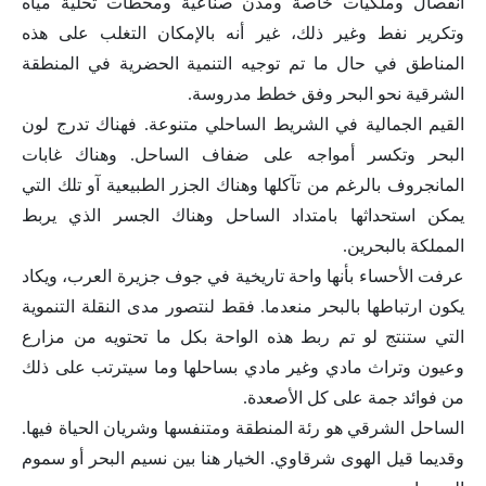
انفصال وملكيات خاصة ومدن صناعية ومحطات تحلية مياه
وتكرير نفط وغير ذلك، غير أنه بالإمكان التغلب على هذه
المناطق في حال ما تم توجيه التنمية الحضرية في المنطقة
الشرقية نحو البحر وفق خطط مدروسة.
القيم الجمالية في الشريط الساحلي متنوعة. فهناك تدرج لون
البحر وتكسر أمواجه على ضفاف الساحل. وهناك غابات
المانجروف بالرغم من تآكلها وهناك الجزر الطبيعية آو تلك التي
يمكن استحداثها بامتداد الساحل وهناك الجسر الذي يربط
المملكة بالبحرين.
عرفت الأحساء بأنها واحة تاريخية في جوف جزيرة العرب، ويكاد
يكون ارتباطها بالبحر منعدما. فقط لنتصور مدى النقلة التنموية
التي ستنتج لو تم ربط هذه الواحة بكل ما تحتويه من مزارع
وعيون وتراث مادي وغير مادي بساحلها وما سيترتب على ذلك
من فوائد جمة على كل الأصعدة.
الساحل الشرقي هو رئة المنطقة ومتنفسها وشريان الحياة فيها.
وقديما قيل الهوى شرقاوي. الخيار هنا بين نسيم البحر أو سموم