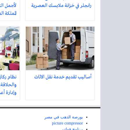
رانجلر في خزانة ملابسك العصرية
لأجمل الت
المملكة ا
أساليب تقديم خدمة نقل الاثاث
نظام ركاز
والحلاقة:
وإدارة أع
بورصة الذهب في مصر
picture compressor
برنامج فواتير