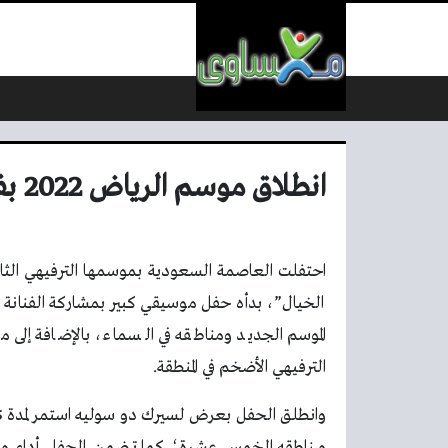
لتخطي إلى المحتوى
انطلاق موسم الرياض 2022 بفعاليات مبهرة تحت شعار فوق الخيال
الخيال”، بدأه حفل موسيقي كبير بمشاركة الفنانة 
الموسم الجديد ومناطقه في السماء، بالإضافة إ
الترفيهي الأضخم في المنطقة.
مناطقه الخمس عشرة؛ كما تضمن الحفل أداء من