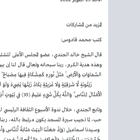
المزيد من المشاركات
كتب-محمد قادوس:
قال الشيخ خالد الجندي، عضو المجلس الأعلى للشئون 
وهذه هدية الكرم، ربنا سبحانه وتعالى قال لنا إن بيوته
السَّمَاوَاتِ وَالْأَرْضِ ۚ مَثَلُ نُورِهِ كَمِشْكَاةٍ فِيهَا مِصْبَاحٌ ۖ الْ
زَيْتُونَةٍ لَّا شَرْقِيَّةٍ وَلَا غَرْبِيَّةٍ يَكَادُ زَيْتُهَا يُضِيءُ وَ
الْأَمْثَالَ لِلنَّاسِ ۗ وَاللَّهُ بِكُلِّ شَيْءٍ عَلِيمٌ (35) فِي بُيُوتٍ أَذِنَ اللَّهُ أَن تُرْفَعَ وَيُذْكَرَ فِيهَا اسْمُهُ يُسَبِّحُ لَهُ فِيهَا بِالْغُدُوِّ وَالْآصَالِ”.
وتابع الجندي، خلال ندوة الأسبوع الثقافة الرئيسي 
حب، لما تجيب سيرة المسجد يكون مرتبط بالله، ربنا 
وسيدنا اسماعيل (وَإِذْ جَعَلْنَا الْبَيْتَ مَثَابَةً لِّلنَّاسِ وَأَمْنًا و
طَهِّرَا بَيْتِيَ لِلطَّائِفِينَ وَالْعَاكِفِينَ وَالرُّكَّع