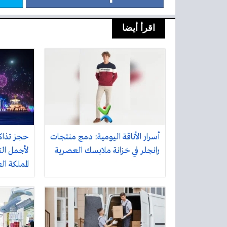
اقرأ أيضا
أسرار الأناقة اليومية: دمج منتجات
حجز تذاك
رانجلر في خزانة ملابسك العصرية
لأجمل الت
المملكة ا