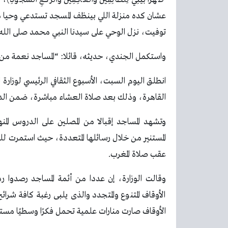
عشان كده منزلة اللي بينظف المسجد تستدعي وحيا م
توفيت، نزل الوحي على سيدنا النبي محمد صلى الله عل
واستكمل الجندي، حديثه، قائلا: “المساجد نعمة من ال
انطلق اليوم السبت، الأسبوع الثقافي الرئيسي لوزار
القاهرة، وذلك بعد صلاة العشاء مباشرة، ضمن الدور 
وتشهد المساجد إقبالا من المصلين على الدروس المن
المستنير من خلال رسائلها المتعددة، حيث استمرت لل
عقب صلاة المغرب.
وقالت الوزارة، إن عددا من أئمة المساجد رصدوا ر
الأوقاف المتنوع والمتجدد والذى يلبى رغبة كافة شر
الأوقاف صارت منارات علمية تحمل فكرًا وسطيًا مستنير