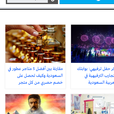
ر حفل ترفيهي: بوابتك
مقارنة بين أفضل 5 متاجر عطور في
جارب الترفيهية في
السعودية وكيف تحصل على
لعربية السعودية
خصم حصري من كل متجر