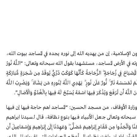
الإسلامية، إن من يهديه الله إلى نوره يجده في المساجد بيوت الله،
 في الأرض المساجد، مستشهدا بقول الله سبحانه وتعالى: “اللَّهُ نُورُ
مِصْبَاحُ فِي زُجَاجَةٍ ۖ الزُّجَاجَةُ كَأَنَّهَا كَوْكَبٌ دُرِّيٌّ يُوقَدُ مِن شَجَرَةٍ مُّبَارَكَةٍ
لَوْ لَمْ تَمْسَسْهُ نَارٌ ۚ نُّورٌ عَلَىٰ نُورٍ ۗ يَهْدِي اللَّهُ لِنُورِهِ مَن يَشَاءُ ۚ وَيَضْرِبُ اللَّهُ
لوزارة الأوقاف، من مسجد الحسين: “المساجد اهم حاجة فيها إن فيها
سبحانه وتعالى جعل الأنبياء فيها بتوع نظافة، قال لسيدنا ابراهيم
َاتَّخِذُوا مِن مَّقَامِ إِبْرَاهِيمَ مُصَلًّى ۖ وَعَهِدْنَا إِلَىٰ إِبْرَاهِيمَ وَإِسْمَاعِيلَ أَن
ِ السُّجُودِ)، القرآن اراد ان يلفت نظرك الى أعظم العبادات التي تقربك إلى الله،