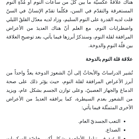
هناك علاقةٌ عكسيّة ما بين كلّ من ساعات النوم أو مُدّةِ النوم
المستغرقة والتقدّم في السن، فكلّما تقدّم الإنسانُ في السنّ
قلت لديه القدرة على النوم السليم، وزاد لديه معدّل القلقُ الليلي
واضطرابات النوم، مع العلم أنّ هناك العديدَ من الأعراض
المرافقة لقلة النوم، وسنذكرُ أبرزها فيما يأتي، بعد توضيحِ العلاقة
بين قلّة النومِ والدوخة.
علاقة قلة النوم بالدوخة
تُشير الدراساتُ والأبحاثُ إلى أنّ الشعورَ الدوخة يعدُّ واحداً من
أبرز الأعراض المرافقة لقلة النوم، حيث يؤثر ذلك على صحة
الدماغ والجهاز العصبيّ، وعلى توازن الجسم بشكل عام، ويزيد
من الشعور بعدم السيطرة، كما يرافقه العديدُ من الأعراض
الأخرى المتمثّلة فيما يأتي:
التعب الجسديّ العام.
الصداع.
الرغبة في تناول الأطعمة بشكلٍ أكبر، خاصّة السكريات