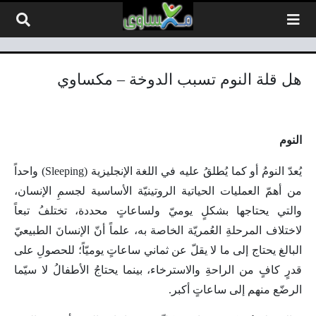
لتخطي إلى المحتوى
هل قلة النوم تسبب الدوخة – مكساوي
النوم
يُعدّ النومُ أو كما يُطلقُ عليه في اللغة الإنجليزية (Sleeping) واحداً
من أهمّ العمليات الحياتية الروتينيّة الأساسية لجسمِ الإنسان،
والتي يحتاجها بشكلٍ يوميّ ولساعاتٍ محددة، تختلفُ تبعاً
لاختلاف المرحلةِ العُمريّة الخاصة به، علماً أنّ الإنسانَ الطبيعيّ
البالغ يحتاج إلى ما لا يقلّ عن ثماني ساعاتٍ يوميّاً؛ للحصولِ على
قدرٍ كافٍ من الراحةِ والاسترخاء، بينما يحتاجُ الأطفالُ لا سيّما
الرضّع منهم إلى ساعاتٍ أكبر.