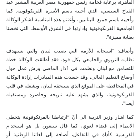
القاهرة، برعاية فخامة رئيس جمهورية مصر العربية المشير عبد
الفتاح السيسي، الذي أحييه باسم الأسرة الفرنكوفونية. كما
وأحييه باسم جميع اللبنانيين، وأغتنم هذه المناسبة لشكر الوكالة
الجامعية الفرنكوفونية وإدارتها في الشرق الأوسط، التي تخصنا
بعناية مميزة”.
وأضاف: “استجابة للأزمة التي تصيب لبنان والتي تستهدف
نظامه التربوي والجامعي بكل قوة، فقد أطلقت الوكالة خطة
للتضامن مع لبنان ونظمت في ٱذار الماضي ورش عمل حول
أوضاع التعليم العالي، وقد جسدت هذه المبادرات إرادة الوكالة
في المحافظة على الموقع الذي يستحقه لبنان، ويشغله في قلب
الفرنكوفونية، والذي يشهد عليه تاريخه وحاضره ومستقبله
أيضا”.
كما اشار وزير التربية الى أنّ “ارتباطنا بالفرنكوفونية يتخطى
الانتماء إلى فضاء لغوي، كما قال سنغور، بل هو استخدام
الفرنسية كأداة في للتفاعل، أضافة إلى لغاتنا الوطنية أو