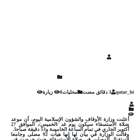
qatar_bi
محليات
0 زيارة
أعلنت وزارة الأوقاف والشؤون الإسلامية اليوم، أن موعد
صلاة الاستسقاء سيكون يوم غد /الخميس/، الموافق 27
أكتوبر الجاري في تمام الساعة الخامسة و53 دقيقة صباحا.
وقالت الوزارة في بيان لها إنها هيأت 92 مصلى وجامعا
لاستقبال المصلين في صلاة الاستسقاء، حيث حرصت في