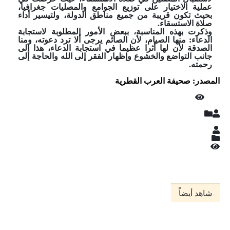
عملية الاختيار على توزيع الجوامع والمصليات جغرافيا،
بحيث تكون قريبة من جميع مناطق الدولة، ولتيسير أداء
صلاة الاستسقاء.
وذكرت بهذه المناسبة، ببعض الأمور المطلوبة لاستجابة
الدعاء: منها الصيام، لأن الصائم يرجى ألا ترد دعوته، ومنا
الصدقة لأن لها أثرا عظيما في استجابة الدعاء، هذا إلى
جانب التواضع والخشوع وإظهار الفقر إلى الله والحاجة إلى
رحمته.
المصدر: صحيفة العرب القطرية
شاهد أيضاً