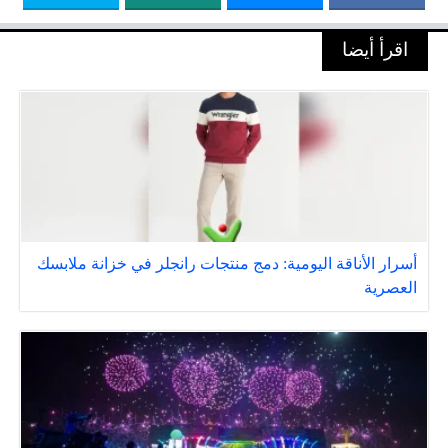
اقرأ أيضا
أسرار الأناقة اليومية: دمج منتجات رانجلر في خزانة ملابسك
العصرية