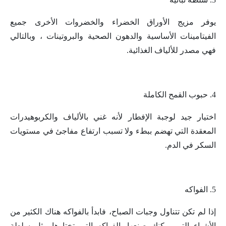
يوفر مزيج الأوراق الخضراء والخضروات الأخرى جميع
الفيتامينات الأساسية والدهون الصحية والبروتينات ، وبالتالي
فهي مصدر للألياف الغذائية.
4. حبوب القمح الكاملة
اختيار جيد لوجبة الإفطار لأنه غني بالألياف والكربوهيدرات
المعقدة التي تهضم ببطء ولا تسبب ارتفاع مفاجئ في مستويات
السكر في الدم.
5. الفواكه
إذا لم تكن تتناول وجبات الصباح، فابدأ بالفواكه هناك الكثير من
الأشياء التي يمكنك صنعها بالفواكه التي تختارها مثل سلطة