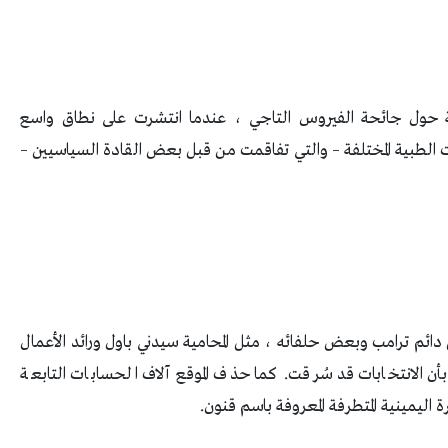
 حول جائحة الفيروس التاجي ، عندما انتشرت على نطاق واسع
لطبية المختلفة – والتي تفاقمت من قبل بعض القادة السياسيين –
2 ، حظرت تويتر بشكل دائم ترامب وبعض حلفائه ، مثل المحامية سيدني باول ورائد الأعمال
أن الانتخابات قد سُرقت. كما حذف الموقع آلاف الحسابات التابعة
 اليمينية المتطرفة المعروفة باسم قنون.