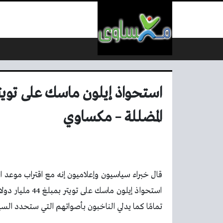
لتخطي إلى المحتوى
استحواذ إيلون ماسك على تويت
المضللة – مكساوي
قال خبراء سياسيون وإعلاميون إنه مع اقتراب موعد ا
استحواذ إيلون م
تمامًا كما يدلي الناخبون بأصواتهم التي ستحدد السي