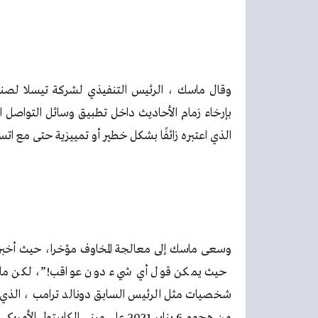
وقال ماسك ، الرئيس التنفيذي لشركة تيسلا لصناعة
بإرخاء زمام الأحاديث داخل تطبيق وسائل التواصل ا
الذي اعتبره زائفًا بشكل خطير أو تمييزية حتى مع اتسا
وسعى ماسك إلى معالجة المخاوف مؤخرا، حيث أخبر 
حيث يمكن قول أي شيء دون عواقب!”، لكن ماسك
من هجوم 6 يناير 2021 على مبنى الكابيتول الأمريكي من قبل حشد من حشوده.