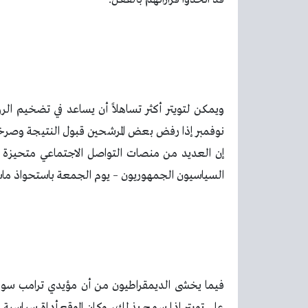
نوفمبر إذا رفض بعض المرشحين قبول النتيجة وصر
إن العديد من منصات التواصل الاجتماعي متحيزة 
السياسيون الجمهوريون – يوم الجمعة باستحواذ ما
فيما يخشى الديمقراطيون من أن مؤيدي ترامب سوف ير
على تويتر إذا سمح بذلك، وكان الموقع أداة سياسي