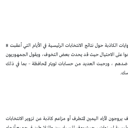
ويمكن لتويتر أكثر تساهلاً أن يساعد في تضخيم الروايات الكاذبة حول نتائج الانتخابات الرئيسية في الأيام التي أعقبت 8
خوا على الاحتيال حيث قد يحدث بعض التخوف، ويقول الجمهوريون
ضدهم ، ورحبت العديد من حسابات تويتر المحافظة – بما في ذلك
سك.
وجون لآراء اليمين المتطرف أو مزاعم كاذبة عن تزوير الانتخابات
ة رئيسية لسنوات ، حيث يوفر للسياسيين والناشطين في جميع أنحاء