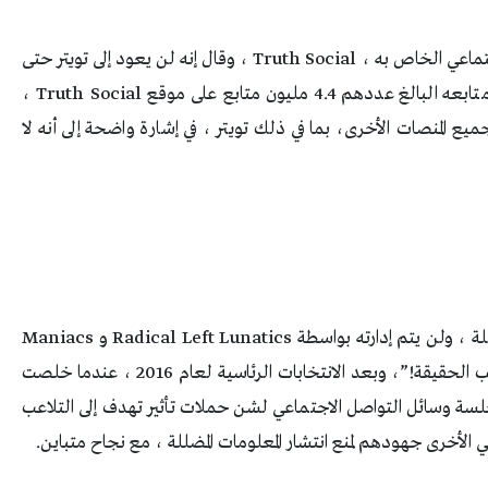
منذ حظره، أطلق ترامب تطبيق وسائل التواصل الاجتماعي الخاص به ، Truth Social ، وقال إنه لن يعود إلى تويتر حتى
لو أعاده ماسك، وفي صباح يوم الجمعة، نشر إلى متابعه البالغ عددهم 4.4 مليون متابع على موقع Truth Social ،
يع المنصات الأخرى، بما في ذلك تويتر ، في إشارة واضحة إلى أنه لا
وكتب :”أنا سعيد جدًا لأن تويتر أصبح الآن في أيدٍ عاقلة ، ولن يتم إدارته بواسطة Radical Left Lunatics و Maniacs
الذين يكرهون بلدنا حقًا” ، قبل أن يضيف ، “أنا أحب الحقيقة!”، وبعد الانتخابات الرئاسية لعام 2016 ، عندما خلصت
خلسة وسائل التواصل الاجتماعي لشن حملات تأثير تهدف إلى التلاعب
 الأخرى جهودهم لمنع انتشار المعلومات المضللة ، مع نجاح متباين.