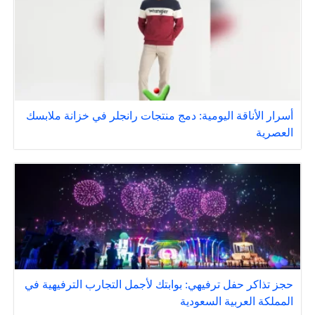
أسرار الأناقة اليومية: دمج منتجات رانجلر في خزانة ملابسك
العصرية
حجز تذاكر حفل ترفيهي: بوابتك لأجمل التجارب الترفيهية في
المملكة العربية السعودية