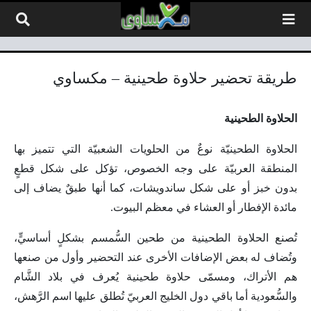
لتخطي إلى المحتوى
طريقة تحضير حلاوة طحينية – مكساوي
الحلاوة الطحينية
الحلاوة الطحينيّة نوعٌ من الحلويات الشعبيّة التي تتميز بها
المنطقة العربيّة على وجه الخصوص، تؤكل على شكل قطعٍ
بدون خبز أو على شكل ساندويشات، كما أنها طبقٌ يضاف إلى
مائدة الإفطار أو العشاء في معظم البيوت.
تُصنع الحلاوة الطحينية من طحين السُّمسم بشكلٍ أساسيٍّ،
وتُضاف له بعض الإضافات الأخرى عند التحضير وأول من صنعها
هم الأتراك، ومسمّى حلاوة طحينية يُعرف في بلاد الشَّام
والسُّعودية أما باقي دول الخليج العربيّ تُطلق عليها اسم الرَّهش،