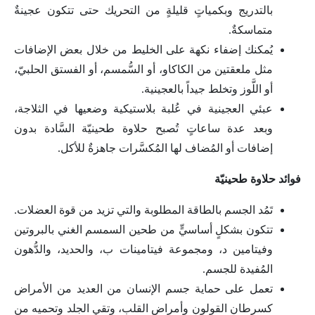
بالتدريج وبكمياتٍ قليلةٍ من التحريك حتى تتكون عجينةٌ
متماسكةٌ.
يُمكنك إضفاء نكهة على الخليط من خلال بعض الإضافات
مثل ملعقتين من الكاكاو، أو السُّمسم، أو الفستق الحلبيّ،
أو اللَّوز وتخلط جيداً بالعجينية.
عبئي العجينية في عُلبة بلاستيكية وضعيها في الثلاجة،
وبعد عدة ساعاتٍ تُصبح حلاوة طحينيّة السَّادة بدون
إضافات أو المُضاف لها المُكسَّرات جاهزةٌ للأكل.
فوائد حلاوة طحينيّة
تَمُد الجسم بالطاقة المطلوبة والتي تزيد من قوة العضلات.
تتكون بشكلٍ أساسيٍّ من طحين السمسم الغني بالبروتين
وفيتامين د، ومجموعة فيتامينات ب، والحديد، والدُّهون
المُفيدة للجسم.
تعمل على حماية جسم الإنسان من العديد من الأمراض
كسرطان القولون وأمراض القلب، وتقي الجلد وتحميه من