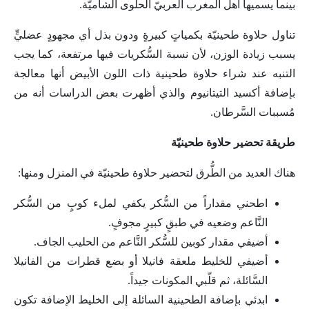
بينما يسميها أهل المغرب العربيّ الحلوى الشاميّة.
تناول حلاوة طحينيّة بكمياتٍ كبيرةٍ ودون بذل أي مجهودٍ عضليٍّ
يسبب زيادة الوزن، لأن نسبة السُّكريات فيها مرتفعة، كما يجب
التنبه عند شراء حلاوة طحينية ذات اللون الأبيض أنها معالجة
بإضافة أكسيد التيتانيوم والذي أظهرت بعض الدراسات أنه من
مُسببات السَّرطان.
طريقة تحضير حلاوة طحينيّة
هناك العديد من الطُّرق لتحضير حلاوة طحينيّة في المنزل ومنها:
اطحني مقداراً من السُّكر يكفي لملء كوبٍ من السُّكر
النَّاعم وضعيه في طبقٍ كبيرٍ مجوفٍ.
أضيفي مقدار كوبين للسُّكر النَّاعم من الحليب الجاف.
أضيفي للخليط ملعقة فانيلا أو بضع قطرات من الفانيلا
السَّائلة، ثم قلّبي المكونات جيداً.
ابدئي بإضافة الطحينية السائلة إلى الخليط الإضافة تكون