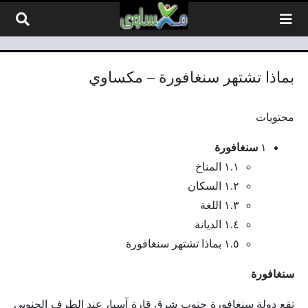
لتخطي إلى المحتوى
بماذا تشتهر سنغافورة – مكساوي
محتويات
١
سنغافورة
١.١ المناخ
١.٢ السكان
١.٣ اللغة
١.٤ الديانة
١.٥ بماذا تشتهر سنغافورة
سنغافورة
تقع دولة سنغافورة جنوب شرق قارة آسيا، عند الطرف الجنوبي