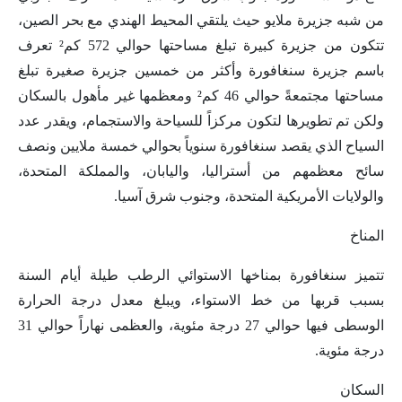
من شبه جزيرة ملايو حيث يلتقي المحيط الهندي مع بحر الصين،
تتكون من جزيرة كبيرة تبلغ مساحتها حوالي 572 كم² تعرف
باسم جزيرة سنغافورة وأكثر من خمسين جزيرة صغيرة تبلغ
مساحتها مجتمعةً حوالي 46 كم² ومعظمها غير مأهول بالسكان
ولكن تم تطويرها لتكون مركزاً للسياحة والاستجمام، ويقدر عدد
السياح الذي يقصد سنغافورة سنوياً بحوالي خمسة ملايين ونصف
سائح معظمهم من أستراليا، واليابان، والمملكة المتحدة،
والولايات الأمريكية المتحدة، وجنوب شرق آسيا.
المناخ
تتميز سنغافورة بمناخها الاستوائي الرطب طيلة أيام السنة
بسبب قربها من خط الاستواء، ويبلغ معدل درجة الحرارة
الوسطى فيها حوالي 27 درجة مئوية، والعظمى نهاراً حوالي 31
درجة مئوية.
السكان