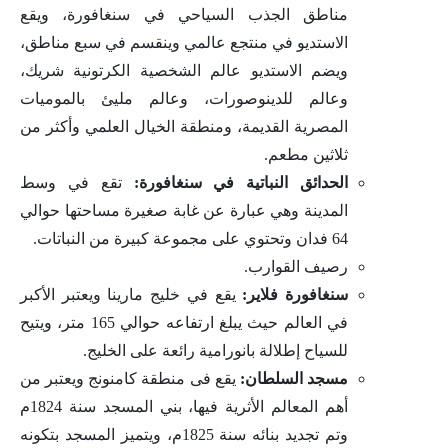
مناطق الجذب السياحي في سنغافورة، ويقع
الاستديو في منتجع عالمي وينقسم في سبع مناطق،
ويضم الاستديو عالم الشخصية الكرتونية شريك،
وعالم للدينوصورات، وعالم مليئ بالموميات
المصرية القديمة، ومنطقة الخيال العلمي وأكثر من
ثلاثين مطعم.
الحدائق النباتية في سنغافورة:
تقع في وسط
المدينة وهي عبارة عن غابة صغيرة مساحتها حوالي
64 فدان وتحتوي على مجموعة كبيرة من النباتات.
رصيف القوارب.
سنغافورة فلاير:
يقع في خليج مارينا ويعتبر الأكبر
في العالم حيث يبلغ ارتفاعه حوالي 165 متر، ويتيح
للسياح إطلالة بانورامية رائعة على الخليج.
مسجد السلطان:
يقع فى منطقة كامنونج ويعتبر من
أهم المعالم الأثرية فيها، بني المسجد سنة 1824م
وتم تجديد بنائه سنة 1825م، ويتميز المسجد بتكونه