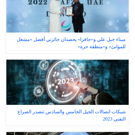
ميناء جبل علي و«جافزا» يحصدان جائزتي أفضل «مشغل
للموانئ» و«منطقة حرة»
شبكات اتصالات الجيل الخامس والسادس تتصدر الصراع
التقني 2023