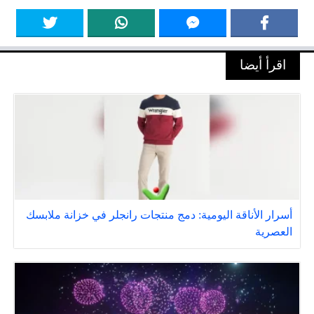
اقرأ أيضا
أسرار الأناقة اليومية: دمج منتجات رانجلر في خزانة ملابسك
العصرية