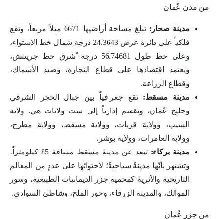
من مدن عُمان
مدينة صحار:
تبلغ مساحة أراضيها 6671 ميلاً مربعاً، وتقع
فلكياً على دائرة عرض 24.3643 درجة شمال خط الاستواء،
وعلى خط طول 56.74681 درجة ًشرق خط جرينتش،
ويعتمد اقتصادها على قطاع التجارة، وصيد الأسماك،
وقطاع الزراعة.
مدينة مسقط:
تقع جغرافياً بين جبال الحجر الشرقي
وخليج عُمان، وتقسم إدارياً إلى ست ولايات هي: ولاية
السيب، وولاية قريات، وولاية مسقط، وولاية مطرح،
وولاية العامرات، وولاية بوشر.
مدينة بركاء:
تبعد عن مدينة مسقط مسافة 85 كيلومتراً،
وتشتهر بأنّها مدينةٌ سياحيةٌ؛ لاحتوائها على عددٍ من المعالم
التاريخية والأثرية كمحمية جزر الديمانيات الطبيعية، وسور
الموالك، والمدينة الزرقاء، وخور الملح، وشاطئ السوادي.
من جزر عُمان