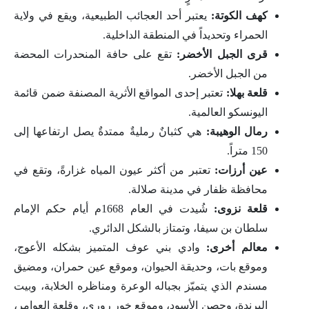
كهف الكوتة:
يعتبر أحد العجائب الطبيعية، ويقع في ولاية
الحمراء وتحديداً في المنطقة الداخلية.
قرى الجبل الأخضر:
تقع على حافة المنحدرات المحضة
من الجبل الأخضر.
قلعة بهلا:
تعتبر إحدى المواقع الأثرية المصنفة ضمن قائمة
اليونسكو العالمية.
رمال الوهيبة:
هي كثبانٌ رمليةٌ ممتدةٌ يصل ارتفاعها إلى
150 متراً.
عين أرزات:
تعتبر من أكثر عيون المياه غزارةً، وتقع في
محافظة ظفار في مدينة صلالة.
قلعة نزوى:
شُيدت في العام 1668م أيام حكم الإمام
سلطان بن سيفا، وتمتاز بالشكل الدائري.
معالم أخرى:
وادي بني عوف المتميز بشكله الأعوج،
وموقع بات، وحديقة الحيوان، وموقع عين حمران، ومضيق
مسندم الذي يتميّز بجباله الوعرة ومناظره الخلابة، وبيت
البرندة، وحصن الأسود، وموقع خور روري، وقلعة العوامر،