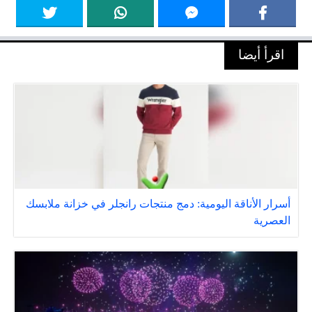
اقرأ أيضا
أسرار الأناقة اليومية: دمج منتجات رانجلر في خزانة ملابسك
العصرية