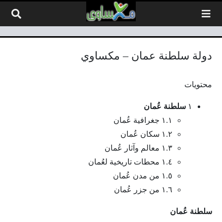
لتخطي إلى المحتوى
دولة سلطنة عمان – مكساوي
محتويات
١
سلطنة عُمان
١.١ جغرافية عُمان
١.٢ سكان عُمان
١.٣ معالم وآثار عُمان
١.٤ محطات تاريخية لعُمان
١.٥ من مدن عُمان
١.٦ من جزر عُمان
سلطنة عُمان