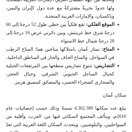
ولها حدودٌ بحريةٌ مشتركةٌ مع عدة دول كإيران واليمن،
وباكستان، والإمارات العربية المتحدة.
الموقع الفلكي:
تقع فلكياً بين خطي طول 52 درجةً إلى 60
درجةً شرق خط غرينتش، وبين دائرتي عرض 16 درجةً إلى
28 درجةً شمال خط الاستواء.
المناخ:
تمتاز عُمان بامتلاكها مناخين هما: المناخ الرطب
في السواحل، والمناخ الجاف والحار في المناطق الداخلية.
التضاريس:
تتنوع تضاريس سطحها بين المرتفعات الجبلية
كجبال الساحل الجنوبي الشرقي، وجبال الحجر،
والصحاري كصحراء الحصى، والمضائق كمضيق هرمز.
سكان عُمان
يبلغ عدد سكانها 4.362.389 نسمةً وذلك حسب إحصائيات عام
2016م، ويتألف المجتمع السكاني فيها من: العرب، وأقلية من
السواحليين، والبلوشيين، ويتحدث السكان اللغة العربية التي تعدّ