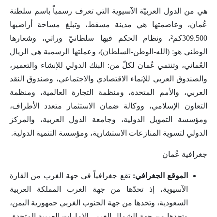
هي من الدول العربيّة الآسيوية التي تعرف رسمياً باسم سلطنة
عُمان، وعاصمتها هي مدينة مسقط، وتبلغ مساحة أراضيها
309.500كم²، ونظام الحكم فيها سلطانيّ وراثي، وشعارها
الوطني هو: (الله-الوطن-السلطان)، وعملتها الرسمية هي الريال
العُماني، وتنتمي عُمان لكلّ من: البنك الدولي للإنشاء والتعمير،
والصندوق العربي للإنماء الاقتصادي والاجتماعي، وصندوق النقد
العربي، والأمم المتحدة، ومنظمة التجارة العالمية، ومنظمة
التعاون الإسلامي، ووكالة ضمان الاستثمار متعدد الأطراف،
ومؤسسة التمويل الدولية، وجامعة الدول العربية، والمركز
الدولي لتسوية المنازعات الاستشارية، ومؤسسة التنمية الدولية.
جغرافية عُمان
الموقع الجغرافي:
تقع جغرافياً في جهة الغرب من القارة
الآسيوية، إذ تحدّها من جهة الغرب المملكة العربية
السعودية، وتحدها من جهة الجنوب الغربي جمهورية اليمن،
وتحدها من جهة الشمال الغربي الإمارات العربية المتحدة،