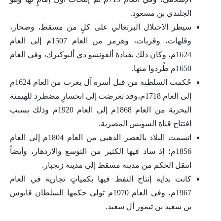
الجلندي بن مسعود.
سيطر الاحتلال البرتغالي على كلٍ من مسقط، وصحار،
وقلهات، وقريات، وهرمز من العام 1507م إلى العام
1624م، وكان ذلك بقيادة ألفونسو دي ألبوكيرك، وفي العام
1650م طُردوا منها.
حُكمت السلطنة من قبل أسرة آل يعرب من العام 1624م
إلى العام 1718م،وقد تعرضت إلى انحسارٍ مضطرد للهيمنة
البحرية من العام 1868م إلى العام 1920م وذلك بسبب
افتتاح قناة السويس المصرية.
اتسمت البلاد بالعصر الذهبي من العام 1804م إلى العام
1856م؛ إذ ساد فيها الكثير من التوسع والازدهار، وأيضاً
انتقل الحكم من مدينة مسقط إلى مدينة زنجبار.
كانت بداية إنتاج النفط فيها بكمياتٍ تجارية في العام
1967م، وفي العام 1970م تولى حكمها السلطان قابوس
بن سعيد بن تيمور آل سعيد.