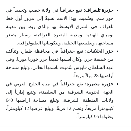
جزيرة تليغراف:
تقع جغرافياً في ولاية خصب وتحديداً في
خور شم، وسُميت بهذا الاسم نسبةً إلى مرور أول خط
تلغراف في الشرق الاوسط بها والذي ربط بين مدينة
بومباي الهندية ومدينة البصرة العراقية، وتمتاز بصغر
مساحتها، وبطبيعتها الجبلية، وبتكويناتها الطبوغرافية.
جزر الحلانيات:
تقع جغرافياً في محافظة ظفار، وتتألف
من خمسة جزر، وكان اسمها قديماً جزر خوريا موريا، وفي
عهد السلطان قابوس سُميت باسمها الحالي، وتبلغ مساحة
أراضيها 28 ميلاً مربعاً.
جزيرة مصيرة:
تقع جغرافياً في مياه الخليج العربي في
الجهة الجنوبية الشرقية من السلطنة، وتتبع إدارياً إلى
ولايات المنطقة الشرقية، وتبلغ مساحة أراضيها 640
كيلومتراً مربعاً، وتضم 12 قريةً، ويبلغ عرضها 12 كيلومتراً،
وطولها 95 كيلومتراً.