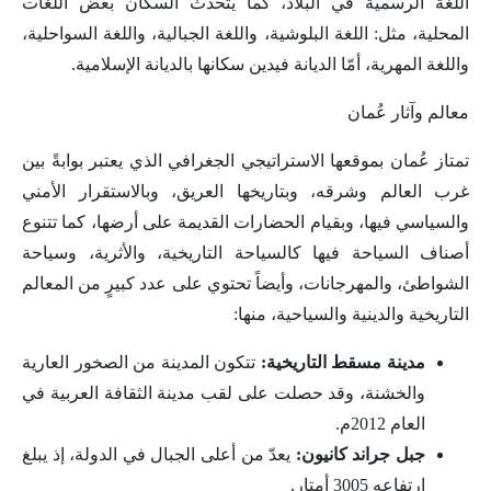
اللغة الرسمية في البلاد، كما يتحدث السكان بعض اللغات
المحلية، مثل: اللغة البلوشية، واللغة الجبالية، واللغة السواحلية،
واللغة المهرية، أمّا الديانة فيدين سكانها بالديانة الإسلامية.
معالم وآثار عُمان
تمتاز عُمان بموقعها الاستراتيجي الجغرافي الذي يعتبر بوابةً بين
غرب العالم وشرقه، وبتاريخها العريق، وبالاستقرار الأمني
والسياسي فيها، وبقيام الحضارات القديمة على أرضها، كما تتنوع
أصناف السياحة فيها كالسياحة التاريخية، والأثرية، وسياحة
الشواطئ، والمهرجانات، وأيضاً تحتوي على عدد كبيرٍ من المعالم
التاريخية والدينية والسياحية، منها:
مدينة مسقط التاريخية:
تتكون المدينة من الصخور العارية
والخشنة، وقد حصلت على لقب مدينة الثقافة العربية في
العام 2012م.
جبل جراند كانيون:
يعدّ من أعلى الجبال في الدولة، إذ يبلغ
ارتفاعه 3005 أمتارٍ.