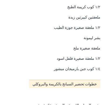
١/٢ كوب كريمة الطبخ
ملعقتين كبيرتين زبدة
١/٢ ملعقة صغيرة جوزة الطيب
بشر ليمونة
ملعقة صغيرة ملح
١/٢ ملعقة صغيرة فلفل اسود
١/٤ كوب جبن بارميجان مبشور
خطوات تحضير السبانخ بالكريمة والبروكلي