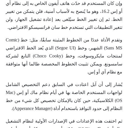
وإن كان المستخدم قد حدّث هاتف آيفون الخاص به إلى نظام آي
أو إس 16.2، وهو ما يُنصح به لأسباب أمنية، فلن يتمكن من تغيير
الخط. ثم إن تغيير الخط سيُلغى بعد إعادة تشغيل الجهاز، ولن
تتغير التطبيقات التي تستخدم خط سان فرانسيسكو الافتراضي.
وتقدم الأداة عددًا من الخطوط المثبتة سابقًا، مثل: خط (Comic
Sans MS) الشهير، وخط (Segoe UI) الذي يُعد الخط الافتراضي
لمنتجات مايكروسوفت، وخط (Choco Cooky) التابع لشركة
سامسونغ. ويمكن تثبيت الخطوط المخصصة طالما أنها متوافقة
مع نظام آي أو إس.
يُشار إلى أن آبل اعتادت في السابق دعم التخصيص الشامل
لواجهات المستخدم الخاصة بها في أيام نظام ماك أو إس (Mac
OS) الكلاسيكية، حين كان بالإمكان تخصيص كل شيء من خط
النظام إلى حدود النوافذ باستخدام أداة (Apperance Manager).
ثم اختفت هذه الإعدادات في الإصدارات الأولية لنظام التشغيل