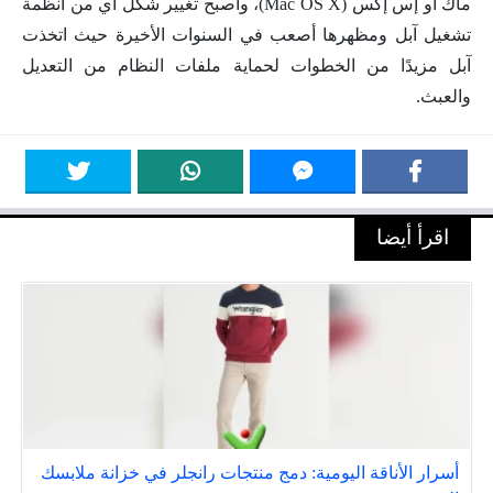
ماك أو إس إكس (Mac OS X)، وأصبح تغيير شكل أي من أنظمة
تشغيل آبل ومظهرها أصعب في السنوات الأخيرة حيث اتخذت
آبل مزيدًا من الخطوات لحماية ملفات النظام من التعديل
والعبث.
اقرأ أيضا
أسرار الأناقة اليومية: دمج منتجات رانجلر في خزانة ملابسك