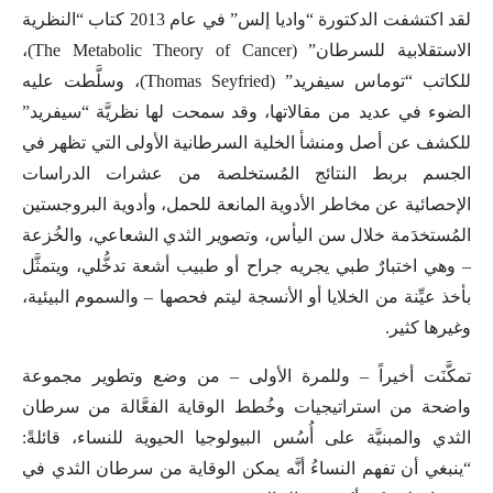
لقد اكتشفت الدكتورة “واديا إلس” في عام 2013 كتاب “النظرية
الاستقلابية للسرطان” (The Metabolic Theory of Cancer)،
للكاتب “توماس سيفريد” (Thomas Seyfried)، وسلَّطت عليه
الضوء في عديد من مقالاتها، وقد سمحت لها نظريَّة “سيفريد”
للكشف عن أصل ومنشأ الخلية السرطانية الأولى التي تظهر في
الجسم بربط النتائج المُستخلصة من عشرات الدراسات
الإحصائية عن مخاطر الأدوية المانعة للحمل، وأدوية البروجستين
المُستخدَمة خلال سن اليأس، وتصوير الثدي الشعاعي، والخُزعة
– وهي اختبارٌ طبي يجريه جراح أو طبيب أشعة تدخُّلي، ويتمثَّل
بأخذ عيِّنة من الخلايا أو الأنسجة ليتم فحصها – والسموم البيئية،
وغيرها كثير.
تمكَّنَت أخيراً – وللمرة الأولى – من وضع وتطوير مجموعة
واضحة من استراتيجيات وخُطط الوقاية الفعَّالة من سرطان
الثدي والمبنيَّة على أُسُس البيولوجيا الحيوية للنساء، قائلةً:
“ينبغي أن تفهم النساءُ أنَّه يمكن الوقاية من سرطان الثدي في