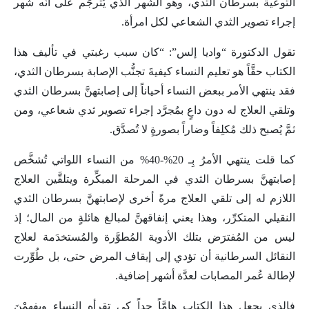
التوعية بسرطان الثدي، وهو الشهر الذي يُترجَم على أنَّه شهر
إجراء تصوير الثدي الشعاعي لكل امرأة.
تقول الدكتورة “واديا إلس”: “كان سبب رغبتي في تأليف هذا
الكتاب حقَّاً هو تعليم النساء كيفيةَ تجنُّب الإصابة بسرطان الثدي،
فقد ينتهي الأمر ببعض النساء أحياناً إلى إصابتهنَّ بسرطان الثدي
وتلقي العلاج له دون داعٍ بمُجرَّد إجراء تصوير ثدي شعاعي، ومن
ثمَّ يُصبح ذلك مُكلِفاً وضاراً بصورةٍ لا تُصدَّق.
كما قلت ينتهي الأمرُ بِـ 20%-40% من النساء اللواتي تُشخَّص
إصابتهنَّ بسرطان الثدي في المرحلة المبكِّرة ويتلقَّين العلاج
اللازم له إلى تلقي العلاج مرةً أخرى لإصابتهنَّ بسرطان الثدي
النقيلي المتكرِّر، وهذا يعني إنفاقهنَّ لمبالغ هائلةٍ من المال؛ إذ
ليس من المُفترَض بتلك الأدوية المُطوَّرة والمُستخدَمة لعلاج
النقائل السرطانية أن تؤدي إلى إيقاف المرض حتى، بل طُوِّرت
لإطالة عُمر المصابات لعدَّة أشهر إضافية.
فالذي يجعل هذا الكتاب هامَّاً جداً كي تقرأه النساء ويفهمْنَ