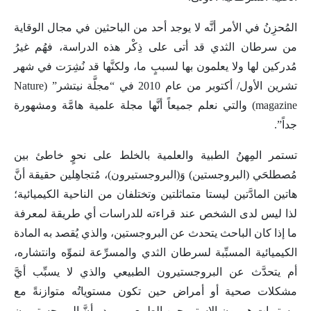
المُحزِنُ في الأمر أنَّه لا يوجد أحد من الباحثين في مجال الوقاية
من سرطان الثدي قد أتى على ذِكْر هذه الدراسة، فهُم غيرُ
مُدركين لها ولا يعلمون بها لسببٍ ما، ولكنَّها قد نُشِرَت في شهر
تشرين الأول/ أكتوبر من عام 2010 في “مجلَّة نيتشر” (Nature
magazine) والتي نعلم جميعاً أنَّها مجلة علمية هامَّة ومشهورة
جداً”.
تستمر المِهنُ الطبية والعلمية بالخلط على نحوٍ خاطئ بين
مُصطلحَي (البروجستين) وَ(البروجستيرون)، مُتجاهِلين حقيقة أنَّ
هاتين المادَّتين ليستا متماثلتين وتختلفان من الناحية الكيميائية؛
لذا ليس لدى الشخص عند قراءته للدراسات أي طريقة لمعرفة
ما إذا كان الباحث يتحدث عن البروجستين، والذي يُقصد به المادة
الكيميائية المسبِّبة لسرطان الثدي والمسرِّعة لنموِّه وانتشاره،
أم يتحدَّث عن البروجستيرون الطبيعي والذي لا يسبِّب أيَّ
مشكلات صحية أو أمراض حين تكون مستوياتُه متوازنةً مع
مستويات هرمون الإستروجين الطبيعي، ويبدو أنَّ البروجستيرون