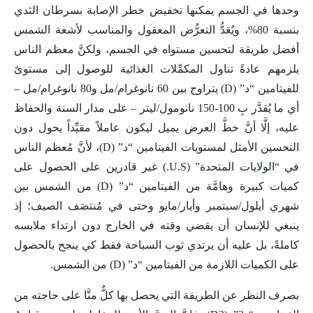
وحدها في الجسم يمكنها تخفيض خطر الإصابة بسرطان الثدي
بنسبة 80%، ويُعَدُّ التعرُّض المعقول والمناسب لأشعة الشمس
أفضل طريقة لتحسين مستواه في الجسم، ولكنَّ معظم الناس
يلزمهم عادةً تناول المكمِّلات الغذائية للوصول إلى مستوىً
للفيتامين “د” (D) يتراوح بين 60 نانوغرام/مل و80 نانوغرام/مل –
أي ما يُقدَّر بِ 100-150 نانومول/ليتر – على مدار السنة والحفاظ
عليه، إلَّا أنَّ خطَّ العرض يميل ليكون عاملاً مقيِّداً يحول دون
التحسين الأمثل لمستويات الفيتامين “د” (D)، لأنَّ مُعظم الناس
في “الولايات المتحدة” (U.S.) غير قادرين على الحصول على
كميات كبيرة وهامَّة من الفيتامين “د” (D) من الشمس بين
شهري أيلول/سبتمبر وأيار/مايو وحتى في مُنتصَف الصيف؛ إذ
ينبغي للإنسان أن يقضي وقته في الخارج دون ارتداء ملابسه
كاملةً، بل عليه أن يرتدي ثوب السباحة فقط كي ينجح بالحصول
على الكميات اللازمة من الفيتامين “د” (D) من الشمس.
بصرف النظر عن الطريقة التي يحصل بها كلٌّ منَّا على حاجته من