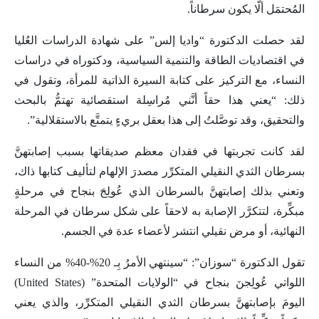
المُحتمَل ألَّا يكون سرطاناً.
لقد حصلت الدكتورة “واديا إلس” على شهادة الدراسات العُليا
في اقتصاديات الطاقة والتنمية السياسية، ودكتوراه في دراسات
النساء، مع التركيز على كتابة السيرة الذاتية للمرأة، وتقول في
ذلك: “يعني هذا حقاً أنَّني مُراسِلة استقصائية تهتمُّ بالبحث
والتحقيق، وقد توصَّلتُ إلى هذا بعقل بريءٍ يتمتَّع بالاستقلالية”.
لقد كانت تجربتها في فقدان معظم صديقاتها بسبب إصابتهنَّ
بسرطان الثدي النقيلي المتكرِّر مصدرَ الإلهام لتأليف كتابها ذاك،
وتعني بذلك إصابتهنَّ بالسرطان الذي عُولِجَ بنجاح في مرحلةٍ
مبكِّرة، لتتكرَّر الإصابة به لاحقاً على شكل سرطان في المرحلة
النهائية، أو مرض نقيلي انتشر لأعضاء عدة في الجسم.
تقول الدكتورة “سوزان”: “سينتهي الأمرُ بِـ 20%-40% من النساء
اللواتي عُولِجنَ بنجاح في “الولايات المتحدة” (United States)
اليومَ بإصابتهنَّ بسرطان الثدي النقيلي المتكرِّر، والذي يعني