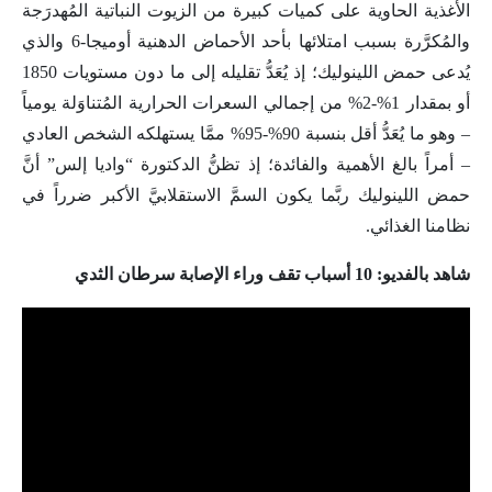
الأغذية الحاوية على كميات كبيرة من الزيوت النباتية المُهدرَجة
والمُكرَّرة بسبب امتلائها بأحد الأحماض الدهنية أوميجا-6 والذي
يُدعى حمض اللينوليك؛ إذ يُعَدُّ تقليله إلى ما دون مستويات 1850
أو بمقدار 1%-2% من إجمالي السعرات الحرارية المُتناوَلة يومياً
– وهو ما يُعَدُّ أقل بنسبة 90%-95% ممَّا يستهلكه الشخص العادي
– أمراً بالغ الأهمية والفائدة؛ إذ تظنُّ الدكتورة “واديا إلس” أنَّ
حمض اللينوليك ربَّما يكون السمَّ الاستقلابيَّ الأكبر ضرراً في
نظامنا الغذائي.
شاهد بالفديو: 10 أسباب تقف وراء الإصابة سرطان الثدي