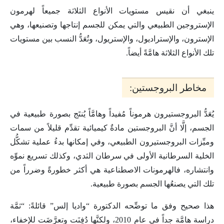
ينبغي أن نقيس مستويات الأنواع الثلاثة جميعاً لهرمون
الإستروجين الطبيعي والتي يمكن للجسم إنتاجها وتصنيعها، وهي
الإسترون، والإستراديول، والإستريول، وتُعَدُّ النسب بين مستويات
تلك الأنواع الثلاثة هامَّةً أيضاً.
مخاطر البروجستين:
يُعَدُّ البروجستيرون هرموناً مُفيداً وهامَّاً يُنتَج بصورة طبيعية في
الجسم، إلَّا أنَّ البروجستين مادةٌ كيميائية تقدِّم قليلاً من سمات
وميِّزات البروجستيرون الطبيعي، وفي إمكانها بدءُ عملية تشكُّل
الخلية السرطانية الأولى في سرطان الثدي، وكذلك تسريع نموِّه
وانتشاره، فالهرمونات الاصطناعية هي أكثر خطورةً وضرراً من
تلك التي يصنعُها الجسم بصورة طبيعية.
هذا صحيح وفق ما توضِّحه الدكتورة “واديا إلس” قائلةً: “ثمَّة
دراسة هامَّة جداً في عام 2010، ولكنَّها دُفِنَت وتعرَّضَت للإخفاء،