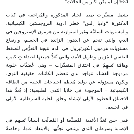
80% إن لم يكن أكثر من الحالات”.
تشمل متغيِّرات نمط الحياة المذكورة والمُراجَعة في كتاب
الدكتورة “واديا إلس” خطر أدوية البروجستين الكيميائية،
والمستويات السامَّة وغير المتوازنة من هرمون الإستروجين في
الدم، والتي تنجم عن الدهون الزائدة في الجسم، وارتفاع
مستويات هرمون الكورتيزول في الدم نتيجة التعرُّض للضغط
النفسي المُزمِن وطويل الأمد، والتي تُعَدُّ جميعها اعتداءاتٍ كبيرة
وهامَّة تُسهِمُ في اختناق المتقدِّرات – وهي عُضيَّات خلوية
مزدوجة الغشاء تتواجد لدى مُعظم الكائنات حقيقية النوى،
وتكون مسؤولة عن توليد مُعظم احتياجات الخلية من الطاقة
الكيميائية – الموجودة في خلايا الثدي الطبيعية؛ إذ يُعدُّ هذا
الاختناق الخطوة الأولى لإنشاء وخلقِ الخلية السرطانية الأولى
في الجسم.
ففي حين تُعَدُّ الأغذية المُصنَّعة أو المُعالَجة أسباباً تُسهم في
الإصابة بسرطان الثدي وينبغي تجنُّبها والابتعاد عنها، وخاصةً