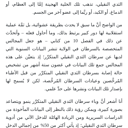
الثدي النقيلي، تذهب تلك الخلية الهجينة إمَّا إلى العظام، أو
الدماغ، أو الكبد، أو ربَّما إلى عضو آخر من الجسم.
من الواضح أنَّ ما سبق لا يحدث بطريقة عشوائية، بل ثمَّة عملية
استقلابية لها دور كبير يرتبط بذلك، وما أحاول فعله – وأتحدَّث
عن ذلك في الفصل 10 من كتابي – هو جعل المجالس
المتخصصة بالسرطان في الولاية تنشر البيانات السنوية التي
لديها عن سرطان الثدي النقيلي المتكرِّر؛ إذ يتعيَّن على هذه
المجالس جمع تلك البيانات في غضون ستة أشهر من تشخيص
حالة إصابة بسرطان الثدي النقيلي المتكرِّر من قبل الأطباء
المُرخَّصين وعيادات السرطان المُرخَّصة، لكن لا يُسمح لها
بإصدار تلك البيانات ونشرها على حدِّ علمي.
أنا أشعر أنَّ وباء سرطان الثدي النقيلي المتكرِّر ينمو ويتصاعد
بصورة كبيرة، ويمكن رؤية ذلك بالنظر إلى البيانات المأخوذة من
الدراسات السريرية ومن الزيادة الهائلة للدخل الآتي من أدوية
سرطان الثدي النقيلي؛ إذ يأتي أكثر من 50% من إجمالي الدخل