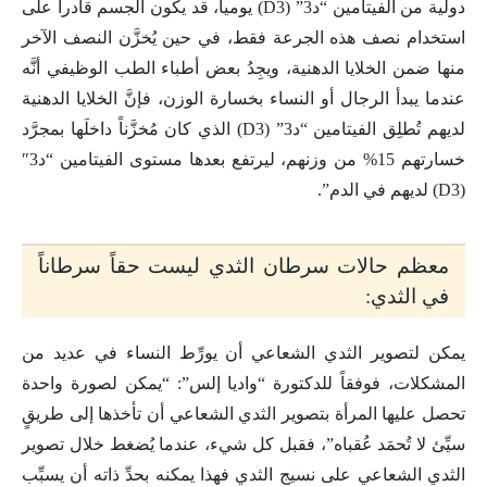
دولية من الفيتامين “د3” (D3) يومياً، قد يكون الجسم قادراً على
استخدام نصف هذه الجرعة فقط، في حين يُخزَّن النصف الآخر
منها ضمن الخلايا الدهنية، ويجِدُ بعض أطباء الطب الوظيفي أنَّه
عندما يبدأ الرجال أو النساء بخسارة الوزن، فإنَّ الخلايا الدهنية
لديهم تُطلِق الفيتامين “د3” (D3) الذي كان مُخزَّناً داخلَها بمجرَّد
خسارتهم 15% من وزنهم، ليرتفع بعدها مستوى الفيتامين “د3″
(D3) لديهم في الدم”.
معظم حالات سرطان الثدي ليست حقاً سرطاناً
في الثدي:
يمكن لتصوير الثدي الشعاعي أن يورِّط النساء في عديد من
المشكلات، فوفقاً للدكتورة “واديا إلس”: “يمكن لصورة واحدة
تحصل عليها المرأة بتصوير الثدي الشعاعي أن تأخذها إلى طريقٍ
سيِّئ لا تُحمَد عُقباه”، فقبل كل شيء، عندما يُضغط خلال تصوير
الثدي الشعاعي على نسيج الثدي فهذا يمكنه بحدِّ ذاته أن يسبِّب