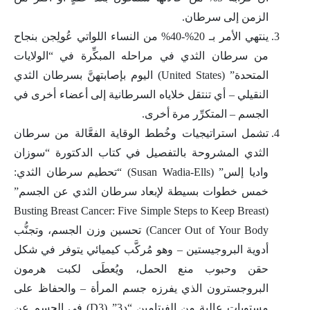
الزمن إلى سرطان.
ينتهي الأمر بـ 20%-40% من النساء اللواتي عُولِجن بنجاح
من سرطان الثدي في مراحله المبكِّرة في “الولايات
المتحدة” (United States) اليوم بإصابتهنَّ بسرطان الثدي
النقيلي – أي تنتقل خلاياه السرطانية إلى أعضاء أخرى في
الجسم – المتكرِّر مرة أخرى.
تشمل استراتيجيات وخُطط الوقاية الفعَّالة من سرطان
الثدي المشروحة بالتفصيل في كتاب الدكتورة “سوزان
واديا إلس” (Susan Wadia-Ells) “تحطيم سرطان الثدي:
خمس خطوات بسيطة لإبعاد سرطان الثدي عن الجسم”
(Busting Breast Cancer: Five Simple Steps to Keep Breast
Cancer Out of Your Body) تحسين وزن الجسم، وتجنُّب
أدوية البروجيستين – وهو مُركَّب كيميائي يتوفر في شكل
حقن وحبوب منع الحمل، ويُعطَى لكبت هرمون
البروجسترون الذي يفرزه جسم المرأة – والحفاظ على
مستويات عالية من الفيتامين “د3” (D3) في الجسم عن