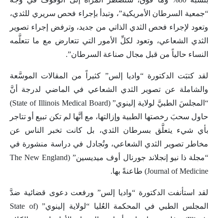
“جمعية السرطان الأمريكية”، وتبدأ بإجراء فحص سريري للثدي،
وتعود لإجراء فحص الثدي الذاتي من جديد، وترفض إجراء تصوير
الثدي الشعاعي، وتعود لكلِّ الأمور التي تتعارض مع ما تتعلَّمه
النساء حالياً من قبل مجال صناعة السرطان”.
لقد كتبَت الدكتورة “واديا إلس” كثيراً من المقالات الموسَّعة
والشاملة عن تصوير الثدي الشعاعي في الماضي لدرجة أنَّ
“المجلسَ الطبيَّ لولاية إلينوي” (State of Illinois Medical Board)
حاول سحبَ رخصتها الطبية وإزالتها، مع أنَّها لم تكن تبيع أو تتاجر
بأي شيء يتعلَّق بسرطان الثدي، بل كانت تخبر الناس عن
مخاطر تصوير الثدي الشعاعي، وتُجادل في دراسة منشورة في
“مجلة ذا نيو إنجلاند جورنال أوف ميديسين” (The New England
Journal of Medicine) طاعنةً بها.
لقد استأنفت الدكتورة “واديا إلس” ورفعت دعوى قضائية ضدَّ
المجلس الطبي في المحكمة العُليا “لولاية إلينوي” (State of