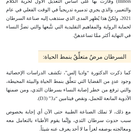
Illinois) وفازت بها على أساس التعديل الأول لحرية الكلام
والتعبير، والذي يجري تدميره تدريجياً في الوقت الفعلي في عام
2021، ولكنَّ هذا يُظهِر المدى الذي ستذهب إليه صناعة السرطان
لحماية الرواية والمفاهيم التقليدية التي تتَّبعها والتي تضرُّ النساء
في النهاية أكثر ممَّا تساعدهنَّ.
السرطان مرضٌ متعلِّقٌ بنمط الحياة:
كما ذكرت الدكتورة “واديا إلس”، تكشف الدراسات الإحصائية
وجود عددٍ من القضايا التي تتعلَّق بنمط الحياة والبيئة المحيطة،
والتي ترفع من خطر إصابة النساء بسرطان الثدي، ومن ضمنها
الأدوية المانعة للحمل، ونقص فيتامين “د3” (D3).
مع ذلك، لا تملك الصناعة الطبية حتى الآن أي إجابة بخصوص
سبب حدوث سرطان الثدي، وإنَّما يقوم الأطباء بالتعامل معه
ومعالجته بوصفه لغزاً ما لا أحد يعرف عنه شيئاً.