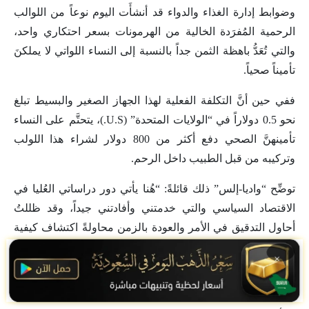
وضوابط إدارة الغذاء والدواء قد أنشأَت اليوم نوعاً من اللوالب
الرحمية المُفرَدة الخالية من الهرمونات بسعر احتكاري واحد،
والتي تُعَدُّ باهظة الثمن جداً بالنسبة إلى النساء اللواتي لا يملكنَ
تأميناً صحياً.
ففي حين أنَّ التكلفة الفعلية لهذا الجهاز الصغير والبسيط تبلغ
نحو 0.5 دولاراً في “الولايات المتحدة” (U.S.)، يتحتَّم على النساء
تأمينهنَّ الصحي دفع أكثر من 800 دولار لشراء هذا اللولب
وتركيبه من قبل الطبيب داخل الرحم.
توضِّح “واديا-إلس” ذلك قائلةً: “هُنا يأتي دور دراساتي العُليا في
الاقتصاد السياسي والتي خدمتني وأفادتني جيداً، وقد ظللتُ
أحاول التدقيق في الأمر والعودة بالزمن محاولةً اكتشاف كيفية
بداية المشكلة، ففي السبعينيات كان لدينا مجموعة متنوعة من
×
أنواع وأحجام اللوالب الرحمية الخالية من الهرمونات، ولم يكن
يوجد ما يُسمَّى اللوالب الرحمية القائمة على البروجستين وقتها.