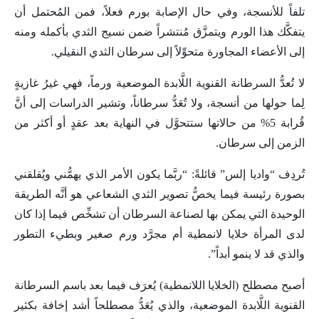
تلفاً للأنسجة، وفي حال الإصابة بورم فعلاً، فمن المُحتمل أن
يتفكَّك هذا الورم ويتمزَّق مُنتشراً ضمن نسيج الثدي بأكمله ومنه
إلى الأعضاء المجاورة متحوِّلاً إلى سرطان الثدي النقيلي.
لا تُعدُّ السرطانة القنوية اللَّابدة الموضعية ورماً، فهي غيرُ غازيةٍ
لِما حولها من أنسجة، ولا تُعَدُّ سرطاناً، وتشير الدراسات إلى أنَّ
قُرابة 5% من حالاتها ستتحوَّل في النهاية بعد عقدٍ أو أكثر من
الزمن إلى سرطان.
تُردِف “واديا إلس” قائلةً: “ربَّما يكون الأمر الذي يهمُّني ويُقلقني
بصورة رئيسة فيما يخصُّ تصوير الثدي الشعاعي هو أنَّه الطريقة
الوحيدة التي يمكن بها لصناعة السرطان أن تشخِّص فيما إذا كان
لدى المرأة خلايا لانمطية أم مجرَّد ورم صغير وبطيء التطور
والذي قد لا ينمو أبداً”.
أصبح مصطلح (الخلايا اللانمطية) يُعرَف فيما بعد باسم السرطانة
القنوية اللَّابدة الموضعية، والذي يُعَدُّ مصطلحاً أشد إخافة بكثير