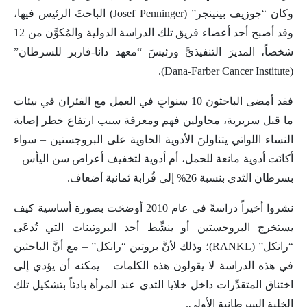
وكان “جوزيف بينينجر” (Josef Penninger) الباحثَ الرئيس فيها،
وقد أصبح أحد أعضاء فريق تلك الدراسة الدولية والمُكوَّن من 12
شخصاً، المديرَ التنفيذيَّ ورئيسَ “معهد دانا-فاربر للسرطان”
(Dana-Farber Cancer Institute).
فقد أمضى الباحثون 10 سنواتٍ في العمل مع الفئران في بيئات
ما قبل سريرية، محاولين فهم ومعرفة سبب ارتفاع خطر إصابة
النساء اللواتي يتناولنَ الأدوية الحاوية على البروجستين – سواء
أكانَت أدوية مانعة للحمل، أم أدوية لتخفيف أعراض سن اليأس –
بسرطان الثدي بنسبة 26% إلى قُرابة ثمانية أضعاف.
نشروا أخيراً دراسةً في عام 2010 أوضحَت بصورة أساسية كيف
يستخرج البروجستين أو ينشِّط أحد البروتينات التي تُدعَى
“رانكل” (RANKL)؛ وذلك لأنَّ بروتين “رانكل” – مع أنَّ الباحثين
في هذه الدراسة لا يقولون هذه الكلمات – يمكنه أن يؤدي إلى
اختناق المتقدِّرات داخل خلايا الثدي عند المرأة بادئاً بتشكيل تلك
الخلية السرطانية الأولى.