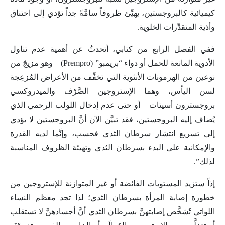
كيميائية كالبروجستين، يهيِّئ ظروفاً سامَّةً جداً تؤدي إلى اختناق
وأذية المتقدِّرات الخلوية.
ففي الفصل الرابع من كتابي، أتحدثُ عن أهمية عدم تناول
الأدوية المانعة للحمل أو دواء “بريمبو” (Prempro) – وهو مزيجٌ من
نوعين من الهرمونات الأنثوية التي تخفِّف من الأعراض المُزعِجة
لسن اليأس، وهما الإستروجين الصَّرْف والميدروكسي
بروجسترون أسيتات – أو حتى عدم إدخال اللولب الرحمي الذي
يُضاف إليه البروجستين، فقد تبيَّن الآن أنَّ البروجستين لا يؤدي
إلى تسريع انتشار سرطان الثدي فحسب، وإنَّما لديه القدرة
والإمكانية على البدء بسرطان الثدي وتهيئة الظروف المناسبة
لذلك”.
إذاً ستزيد المستويات الفائضة أو غير المتوازنة للإستروجين من
خطورة إصابة المرأة بسرطان الثدي؛ لذا تجد معظم النساء
اللواتي تُشخَّص إصابتهنَّ بسرطان الثدي أنَّ أجسادهنَّ لا تستقلب