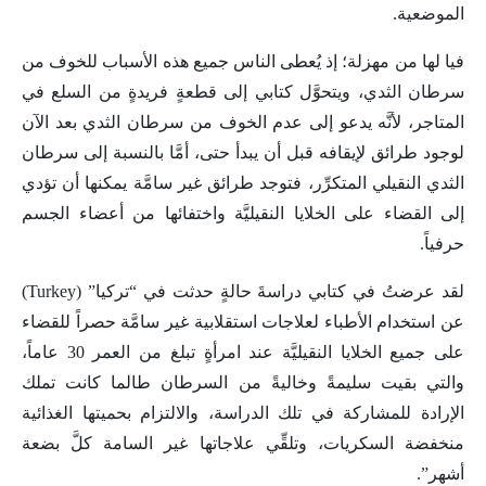
الموضعية.
فيا لها من مهزلة؛ إذ يُعطى الناس جميع هذه الأسباب للخوف من
سرطان الثدي، ويتحوَّل كتابي إلى قطعةٍ فريدةٍ من السلع في
المتاجر، لأنَّه يدعو إلى عدم الخوف من سرطان الثدي بعد الآن
لوجود طرائق لإيقافه قبل أن يبدأ حتى، أمَّا بالنسبة إلى سرطان
الثدي النقيلي المتكرِّر، فتوجد طرائق غير سامَّة يمكنها أن تؤدي
إلى القضاء على الخلايا النقيليَّة واختفائها من أعضاء الجسم
حرفياً.
لقد عرضتُ في كتابي دراسةَ حالةٍ حدثت في “تركيا” (Turkey)
عن استخدام الأطباء لعلاجات استقلابية غير سامَّة حصراً للقضاء
على جميع الخلايا النقيليَّة عند امرأةٍ تبلغ من العمر 30 عاماً،
والتي بقيت سليمةً وخاليةً من السرطان طالما كانت تملك
الإرادة للمشاركة في تلك الدراسة، والالتزام بحميتها الغذائية
منخفضة السكريات، وتلقِّي علاجاتها غير السامة كلَّ بضعة
أشهر”.