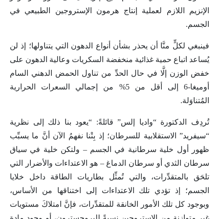
الإنزيم اللازم لعملية إنتاج هرمون الإستروجين الطبيعي في
الجسم.
فينبغي لكلٍّ منَّا أن يحذر بشأن أنواع الدهون التي يتناولها؛ إذ لن
يُساعد اتباع حمية غذائية منخفضة السكريات وعالية الدهون على
خفض الوزن إلَّا في حال الحدِّ من تناول الحمض الدهني السام
أوميغا-6 إلى أقل من 5% من إجمالي السعرات الحرارية
المُتناوَلة.
تُردِف الدكتورة “واديا إلس” قائلةً: “يعود بنا ذلك إلى نظرية
“سيفريد” الاستقلابية للسرطان؛ إذ بِتْنا نفهمُ الآن أنَّ ما يسبِّب
ظهور أول خلية سرطانية في الجسم – ولتكن خلية في سياق
سرطان الثدي أو سرطان الدماغ – هو الاعتداءات والأضرار التي
تلحَق بالمتقدِّرات، والتي تُمثِّل بطاريات الطاقة داخل خلايا
الجسم؛ إذ تؤدي تلك الاعتداءات إلى اختناقها من الأساس،
وبوجود كل تلك الأمور الخانقة للمتقدِّرات، فإنَّ امتلاكَ مستويات
غير متوازنة من الإستروجين نسبةً للبروجسترون، أو وجود مادة