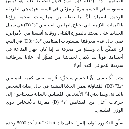
الفيتامين “د3” (D3)، فإنَّ السرَّ الأهم للحفاظ عليه هو قياسُ
مستوياته في الجسم مرةً أو مرَّتَين في السنة، فهذه هي الطريقة
الوحيدة لضمان أنَّ ما نفعله من ممارسات صحية يزوِّدنا
بالكميات اللازمة التي نحتاج إليها من الفيتامين “د” (D) في سبيل
الحفاظ على صحتنا بالصورة المُثلى ووقاية أنفسنا من الأمراض،
ففي حال عدم معرفتنا لمستويات الفيتامين “د3” (D3) في الدم،
لن نتمكَّن بأي وسيلةٍ من معرفة ما إذا كان جهاز المناعة في
أجسامنا قوياً بما يكفي لحمايتنا من تطوُّر أي خلايا سرطانية
سريعة النمو في الثدي أم لا.
يجب ألَّا ننسى أنَّ الجسم سيخزِّن قُرابة نصف كمية الفيتامين
“د3” (D3) المُتناوَلة ضمن الخلايا الدهنية في حال إصابة الشخص
بالبدانة، وهذا يعني أنَّ الأشخاص المُصابين بالبدانة سيحتاجون إلى
جرعات أعلى من الفيتامين “د” (D) مقارنةً بالأشخاص ذوي
الوزن الطبيعي.
تعلِّق الدكتورة “واديا إلس” على ذلك قائلةً: “عند أخذ 5000 وحدة