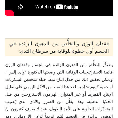
فقدان الوزن والتخلُّص من الدهون الزائدة في
الجسم أول خطوة للوقاية من سرطان الثدي:
يتصدَّر التخلُّص من الدهون الزائدة في الجسم وفقدان الوزن
قائمةَ الاستراتيجيات الوقائية التي وضعتها الدكتورة “واديا إلس”،
ويمكن تحقيق ذلك من خلال اتباع نمط حياة منخفض السكريات
أو حمية كيتونية؛ إذ يساعد هذا النمط من الأكل اليومي على تقليل
الإنتاج المُفرِط أو غير المتوازن لهرمون الإستروجين من قبل
الخلايا الدهنية، وهذا يقلِّل من الضرر والأذى الذي يُصيب
المتقدِّرات الخلوية على الأمد الطويل، فقد لا يعرف كثيرون أنَّ
الدهون الزائدة في الجسم تُنتِج إنزيماً يُدعَى الأروماتاز، وهو