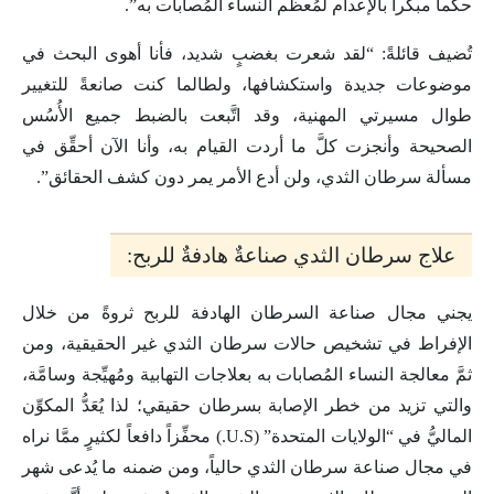
حكماً مبكِّراً بالإعدام لمُعظم النساء المُصابات به”.
تُضيف قائلةً: “لقد شعرت بغضبٍ شديد، فأنا أهوى البحث في
موضوعات جديدة واستكشافها، ولطالما كنت صانعةً للتغيير
طوال مسيرتي المهنية، وقد اتَّبعت بالضبط جميع الأُسُس
الصحيحة وأنجزت كلَّ ما أردت القيام به، وأنا الآن أحقِّق في
مسألة سرطان الثدي، ولن أدع الأمر يمر دون كشف الحقائق”.
علاج سرطان الثدي صناعةٌ هادفةٌ للربح:
يجني مجال صناعة السرطان الهادفة للربح ثروةً من خلال
الإفراط في تشخيص حالات سرطان الثدي غير الحقيقية، ومن
ثمَّ معالجة النساء المُصابات به بعلاجات التهابية ومُهيِّجة وسامَّة،
والتي تزيد من خطر الإصابة بسرطان حقيقي؛ لذا يُعَدُّ المكوِّن
الماليُّ في “الولايات المتحدة” (U.S.) محفِّزاً دافعاً لكثيرٍ ممَّا نراه
في مجال صناعة سرطان الثدي حالياً، ومن ضمنه ما يُدعى شهر