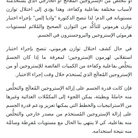
أو تتخلَّص من الإستروجين المُعالَج أو الخارجي الذي يستخدمْنَه
لأسباب مختلفة بفاعلية وكفاءة، وهذا يؤدي إلى اختلال توازن
مستوياته في الدم؛ لذا تنصح الدكتورة “واديا إلس” بإجراء اختبار
توازن هرموني للتأكُّد من التوازن الصحيح والمُلائم لمستويات
هرمونَي الإستروجين والبروجسترون في الجسم.
في حال كشف اختلال توازن هرموني، تنصح بإجراء اختبار
استقلابي لهرمون الإستروجين؛ لمعرفة ما إذا كان الجسمُ
يتخلَّص بفاعلية وكفاءة من الكميات الفائضة للإستروجين أو من
الإستروجين المُعالَج الذي يُستخدَم خلال وقت إجراء الاختبار.
فإن كانت قدرة الجسم على إزالة الإستروجين المُعالَج والتخلُّص
منه خاملةً وبطيئة، يمكن اللجوء إلى المكمِّلات الغذائية وغيرها
من الاستراتيجيات والخطط التي يمكنها تعزيز ودعم قدرة الجسم
على إزالة الإستروجين المُستخدَم من مصدر خارجي والتخلُّص
منه بفاعلية، كي لا ينتهي بنا الحال مع مستويات مُفرِطة وسامَّة
منه نتيجة استخدامه.