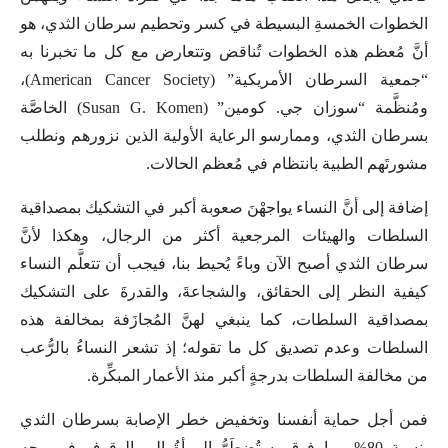
الخطوات الخمسةِ البسيطة في كسر وتحطيم سرطان الثدي، هو
أنَّ مُعظم هذه الخطوات تُناقض وتتعارض مع كل ما تخبرنا به
“جمعية السرطان الأمريكية” (American Cancer Society)،
ومُنظَّمة “سوزان جي. كومين” (Susan G. Komen) الخاصَّة
بسرطان الثدي، وممارسو الرعاية الأولية الذين نزورهم ونطلب
مشورتَهم الطبية بانتظام في مُعظم الحالات.
إضافة إلى أنَّ النساء يواجهْنَ صعوبة أكبر في التشكيك بمصداقية
السلطات والهيئات المرجعية أكثر من الرجال، وهكذا لأنَّ
سرطان الثدي أصبح الآن وباءً يُحيط بنا، فيجب أن تتعلَّم النساء
كيفية النظر إلى الحقائق، والشجاعةَ، والقدرةَ على التشكيك
بمصداقية السلطات، كما ينبغي لهنَّ المُجازَفة بمخالفة هذه
السلطات وعدم تصديق كل ما تقوله؛ إذ تشعر النساءُ بالرُّعب
من مخالفة السلطات بدرجةٍ أكبر منذ الأعمار المبكِّرة.
فمن أجل حماية أنفسنا وتخفيض خطر الإصابة بسرطان الثدي
بنسبة 80% وما فوق، ستُضطَرُّ المرأةُ إلى الوقوف في وجه