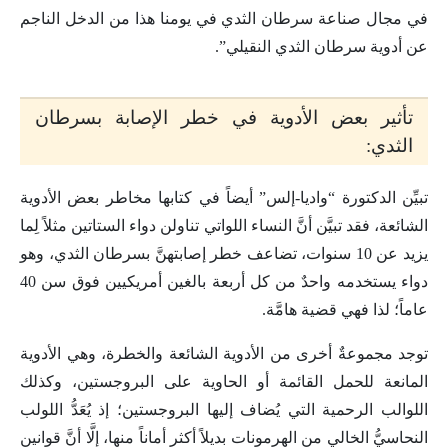
في مجال صناعة سرطان الثدي في يومنا هذا من الدخل الناجم
عن أدوية سرطان الثدي النقيلي”.
تأثير بعض الأدوية في خطر الإصابة بسرطان
الثدي:
تبيِّن الدكتورة “واديا-إلس” أيضاً في كتابها مخاطر بعض الأدوية
الشائعة، فقد تبيَّن أنَّ النساء اللواتي تناولن دواء الستاتين مثلاً لِما
يزيد عن 10 سنوات، تضاعف خطر إصابتهنَّ بسرطان الثدي، وهو
دواء يستخدمه واحدٌ من كل أربعة بالغين أمريكيين فوق سن 40
عاماً؛ لذا فهي قضية هامَّة.
توجد مجموعةٌ أخرى من الأدوية الشائعة والخطرة، وهي الأدوية
المانعة للحمل القائمة أو الحاوية على البروجستين، وكذلك
اللوالب الرحمية التي يُضاف إليها البروجستين؛ إذ يُعَدُّ اللولب
النحاسيُّ الخالي من الهرمونات بديلاً أكثر أماناً منها، إلَّا أنَّ قوانين