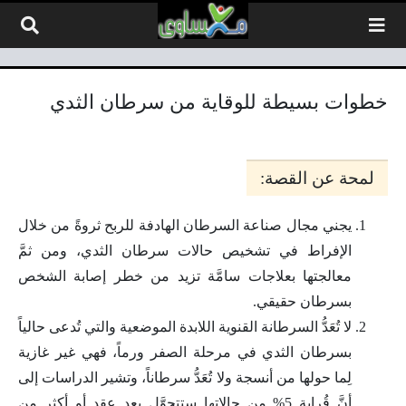
لتخطي إلى المحتوى
خطوات بسيطة للوقاية من سرطان الثدي
لمحة عن القصة:
يجني مجال صناعة السرطان الهادفة للربح ثروةً من خلال
الإفراط في تشخيص حالات سرطان الثدي، ومن ثمَّ
معالجتها بعلاجات سامَّة تزيد من خطر إصابة الشخص
بسرطان حقيقي.
لا تُعَدُّ السرطانة القنوية اللابدة الموضعية والتي تُدعى حالياً
بسرطان الثدي في مرحلة الصفر ورماً، فهي غير غازية
لِما حولها من أنسجة ولا تُعَدُّ سرطاناً، وتشير الدراسات إلى
أنَّ قُرابة 5% من حالاتها ستتحوَّل بعد عقدٍ أو أكثر من