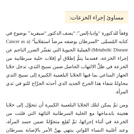
مساوئ إجراء الخزعات:
وَفقاً للدكتورة “واديا-إلس”: “يصف الدكتور “سيفريد” بوضوح في
كتابه المُسمَّى “السرطان بوصفه مرضاً استقلابياً” (Cancer as a
Metabolic Disease) العمليةَ الحيويةَ التي تفسِّر الضرر الناجم عن
إجراء الخزعة، فعندما يتمُّ إطلاق أو إفلات خلية سرطانية من
الخزعة في ظلِّ الالتهاب الحاصل ضمن نسيج الثدي، تدخل خلايا
الجهاز المناعي بما فيها الخلايا البلعمية الكبيرة إلى نسيج الثدي
محاولةً شفاء هذا الجرح الجديد الذي أحدثه الجرَّاح للتو في ثدي
المرأة.
ومن ثمَّ يمكن لتلك الخلايا البلعمية الكبيرة أن تتحوَّل إلى خلايا
هجينة باندماجها مع الخلية السرطانية التائهة التي فلتت من
الخزعة في أثناء إجرائها، ثمَّ تُقلِع متجوِّلةً ضمن جسد المرأة،
وعند أغلبية النساء اللواتي ينتهي بهنَّ الأمر بالإصابة بسرطان