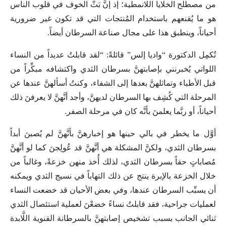
من مصطلح الخلايا اللانمطية؛ إذ إنَّ بَثَّ الخوف في قلوب الناس
هو ما يُقنعهم باستخدام المُنتجات التي قد تكون غير ضرورية
أحياناً، وينطبق هذا على مجال صناعة السرطان أيضاً.
تُكمِل الدكتورة “واديا إلس” قائلةً: “لقد قابلتُ عديداً من النساء
اللواتي يُخبرنني بإصابتهنَّ بسرطان الثدي واكتشافه مبكِّراً من
قبل الأطباء وتماثلهنَّ بعدها إلى الشفاء، وكنتُ أسألهنَّ عندها عن
المرحلة التي كُشِف بها السرطان لديهنَّ، وأجد أنَّهنَّ لا يعرفنَ ذلك
أحياناً، أو ربَّما يعلمنَ بأنَّه كان في مرحلة الصفر.
أوَّل ما يخطر في بالي حينها هو إخبارهنَّ بأنَّهنَّ لم يُصبنَ أبداً
بسرطان الثدي، ولكنَّ المشكلة هي أنَّهنَّ قد عُولِجنَ كما لو أنَّهنَّ
مُصاباتٍ حقاً بسرطان الثدي، لذلك أُخذ منهن خزعةً، وغالباً من
خلال الخزعة بالإبرة ينتج عن ذلك التهاباً في نسيج الثدي ويمكنه
أن يسبِّب السرطان عندها، وفي بعض الأحيان قد خضعت النساء
لعمليات جراحية، فقد قابلتُ نساءً خضعْنَ لعملية استئصال الثدي
ثنائي الجانب بسبب تشخيص إصابتهنَّ بالسرطانة القنوية اللَّابدة