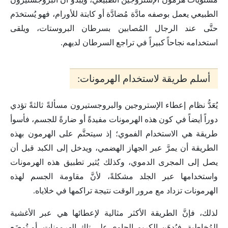
الطبيعي يعمل بوصفه مادَّة مُضادَّة أو كابتة للأورام، فهو يُستخدَم
حتَّى عند الرجال المُصابين بسرطان البروستات، ويلقى
استخدامه نجاحاً كبيراً في تراجع السرطان لديهم.
أسلم طريقة لاستخدام الهرمونات:
يُعَدُّ نظام إعطاء الإستروجين والبروجستيرون مسألةً ثالثةً تؤدي
دوراً أيضاً في كون هذه الهرمونات مفيدةً أو ضارةً للجسم، فأسوأ
طريقة هي الاستخدام الفموي؛ إذ سيتحتَّم على الهرمون بهذه
الطريقة أن يمرَّ عبر الجهاز الهضمي، ويدخل إلى الكبد قبل أن
يصل إلى المجرى الدموي، وكذلك يُثير تطبيق هذه الهرمونات
واستخدامها عبر الجلد مشكلةً، لأنَّ مقاومة الجسم لهذه
الهرمونات تزداد مع مرور الوقت نتيجة تراكمها في خلاياه.
لذلك، فإنَّ الطريقة الأكثر مثالية لإعطائها هي عبر الأغشية
المُخاطية، فيُدهَن الكريم الحاوي على تلك الهرمونات، أو تُوضَع