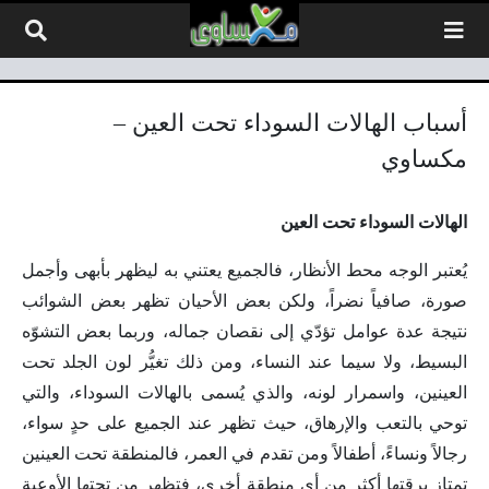
لتخطي إلى المحتوى
أسباب الهالات السوداء تحت العين –
مكساوي
الهالات السوداء تحت العين
يُعتبر الوجه محط الأنظار، فالجميع يعتني به ليظهر بأبهى وأجمل
صورة، صافياً نضراً، ولكن بعض الأحيان تظهر بعض الشوائب
نتيجة عدة عوامل تؤدّي إلى نقصان جماله، وربما بعض التشوّه
البسيط، ولا سيما عند النساء، ومن ذلك تغيُّر لون الجلد تحت
العينين، واسمرار لونه، والذي يُسمى بالهالات السوداء، والتي
توحي بالتعب والإرهاق، حيث تظهر عند الجميع على حدٍ سواء،
رجالاً ونساءً، أطفالاً ومن تقدم في العمر، فالمنطقة تحت العينين
تمتاز برقتها أكثر من أي منطقةٍ أخرى، فتظهر من تحتها الأوعية