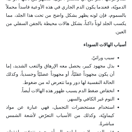
الدمويّة، فعندما يكون الدم الجاري في هذه الأوعية فاسداً محملاً
بالسموم، فإن لونه يظهر بشكل واضح من تحت هذا الجلد، مما
يكسب الجلد لوناً داكناً، بشكل هالات محيطة بالجفن السفلي من
العين.
أسباب الهالات السوداء
سبب وراثيّ.
بذل مجهود كبير، يحصل معه الإرهاق والتعب الشديد، إما
أن يكون مجهوداً عقليّاً، أو مجهوداً عضليّاً وجسدياً، وكذلك
الحالة النفسية لها دور وما تتعرض له من ضغوط.
انخفاض ضغط الدم يسبب ظهور هذه الهالات أيضاً.
النوم غير الكافي والسهر.
استخدام مستحضرات التجميل، فهي عبارة عن مواد
كيماويّة، وكذلك من الأسباب التعرّض لأشعة الشمس
مباشرةً.
فقر الدم، ولا سيما لدى المرأة، حيث تتعرّض لفقدان