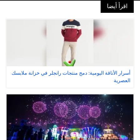
اقرأ أيضا
أسرار الأناقة اليومية: دمج منتجات رانجلر في خزانة ملابسك
العصرية