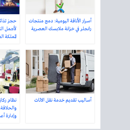
أسرار الأناقة اليومية: دمج منتجات
حجز تذاك
رانجلر في خزانة ملابسك العصرية
لأجمل الت
المملكة ا
أساليب تقديم خدمة نقل الاثاث
نظام ركاز
والحلاقة:
وإدارة أع