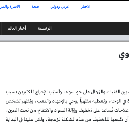
الاخبار
عربي ودولي
صحة
الاسرة والمرأ
الرئيسية
أخبار العالم
وي
بين الفتيات والرّجال على حدٍ سواء، وتُسبّب الإحراج للكثيرين بسبب
رة في الوجه، ويُعطيه مظهراً يوحي بالإجهاد والتعب، ويُظهرالشخص
علاجات تُساعد على تخفيف وإزالة السواد والانتفاخ من تحت العين،
تّبعها للتّخفيف من هذه المشكلة المزعجة، ولكن علينا في البداية