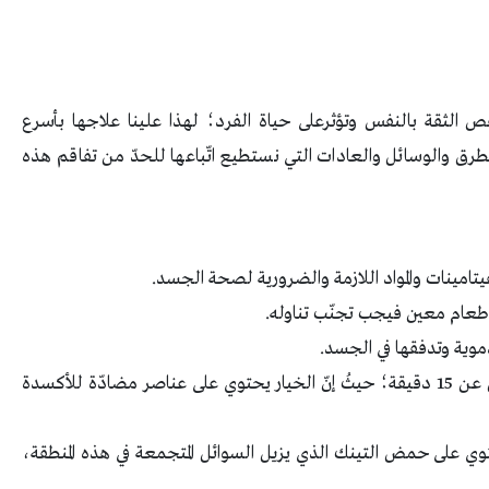
قص الثقة بالنفس وتؤثرعلى حياة الفرد؛ لهذا علينا علاجها بأسرع
رق والوسائل والعادات التي نستطيع اتّباعها للحدّ من تفاقم هذه
تامينات والمواد اللازمة والضرورية لصحة الجسد.
 طعام معين فيجب تجنّب تناوله.
دموية وتدفقها في الجسد.
وضع شرائح خيارعلى منطقة العين لمدة لا تقل عن 15 دقيقة؛ حيثُ إنّ الخيار يحتوي على عناصر مضادّة للأكسدة
ي على حمض التينك الذي يزيل السوائل المتجمعة في هذه المنطقة،