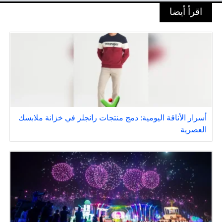
اقرأ أيضا
أسرار الأناقة اليومية: دمج منتجات رانجلر في خزانة ملابسك
العصرية