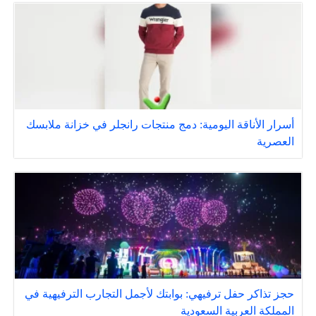
أسرار الأناقة اليومية: دمج منتجات رانجلر في خزانة ملابسك
العصرية
حجز تذاكر حفل ترفيهي: بوابتك لأجمل التجارب الترفيهية في
المملكة العربية السعودية