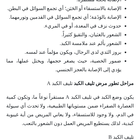
الإصابة بالاستسقاء أو الحَبَن؛ أي تجمع السوائل في البطن.
الإصابة بالوَذَمَة؛ أي تجمع السوائل في القدمين وتورمهما.
حدوث نزف في المعدة، أو في المريء.
الشعور بالغثيان، والتقيؤ كثيراً.
الشعور بألم عند ملامسة الكبد.
بروز الثدي لدى الرجال، ويكون مؤلماً عند لمسه.
ضمور الخصية، حيث يصغر حجمها، ويختل عملها، مما
يؤدي إلى الإصابة بالعجز الجنسي.
مراحل تطور مرض تليف الكبد
تليف الكبد A
يكون وضع الكبد في تليف الكبد A مستقراً نوعاً ما، وتكون كمية
العصارة الصفراء ضمن مستوياتها الطبيعية، ولا تحدث أي سيولة
في الدم، ولا وجود للاستسقاء، ولا يعاني المريض من أية غيبوبة
كبدية، لذلك يستطيع المريض العمل دون الشعور بالتعب.
تليف الكبد B