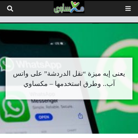
لتخطي إلى المحتوى
يعنى إيه ميزة “نقل الدردشة” على واتس
آب.. وطرق استخدمها – مكساوي