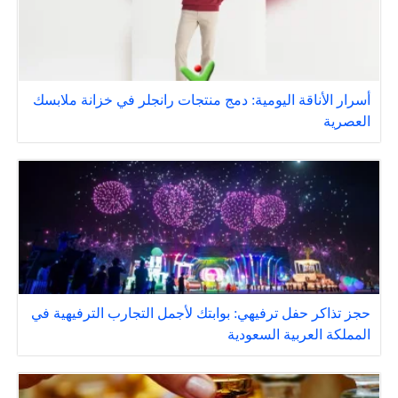
أسرار الأناقة اليومية: دمج منتجات رانجلر في خزانة ملابسك
العصرية
حجز تذاكر حفل ترفيهي: بوابتك لأجمل التجارب الترفيهية في
المملكة العربية السعودية