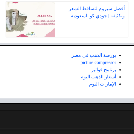
أفضل سيروم لتساقط الشعر
وتكثيفه | جودي كو السعودية
بورصة الذهب في مصر
picture compressor
برنامج فواتير
أسعار الذهب اليوم
الإمارات اليوم