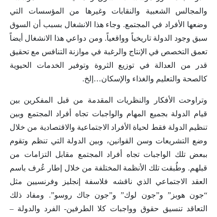
والمجالس الشعبية والنقابات وغيرها من المؤسسات التي
وضعها الأفراد في المجتمع. وجاء هذا الانشغال بسبب أن السوق
سبق وجود الدولة تاريخياً وواقعياً. ومن دواعي هذا الانشغال أيضاً
تعمق التخصص في الإنتاج والرغبة في موازنة التنافس مع تحقيق
قدر من العدالة في توزيع الثروة وتوفير الخدمات الحيوية
كالصحة والتعليم والغذاء والإسكان…إلخ.
وتراوحت الأفكار والنظريات المقدمة من قبل المفكرين بين
قيام الدولة بجميع المهام والواجبات تجاه أفراد المجتمع وبين
تنظيم الدولة فقط لحياة الأفراد الاجتماعية والاقتصادية من خلال
وضع التشريعات وسن القوانين، وبين الدولة التي تنظم وتقوم
ببعض تلك الواجبات تجاه أفراد المجتمع مقابل التزامات من
قبلهم. وطُبقت تلك الأنظمة المختلفة من خلال إطار عُرف باسم
العقد الاجتماعي الذي ناقشه فلاسفة إنجليز وفرنسيين مثل
“جون هوبز” و”جون لوك” و”جون جاك روسو”. ومفاد ذلك
التعاقد تنسيق حقوق وواجبات كلا الطرفين- الفرد والدولة –