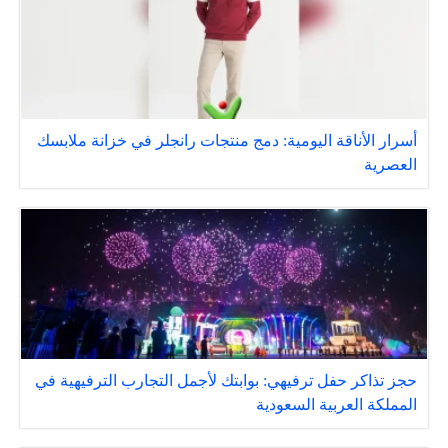
أسرار الأناقة اليومية: دمج منتجات رانجلر في خزانة ملابسك
العصرية
حجز تذاكر حفل ترفيهي: بوابتك لأجمل التجارب الترفيهية في
المملكة العربية السعودية