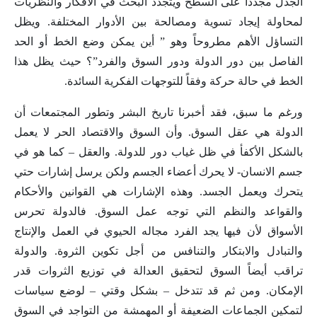
الجدل مجدداً على السطح ويتجدد البحث في الأفكار والنظريات
لمحاولة إيجاد تسوية ومصالحة بين الأدوار المختلفة. ويظل
التساؤل الأهم مطروحاً وهو ” أين يمكن وضع الخط أو الحد
الفاصل بين دور الدولة ودور السوق والفرد”؟ حيث يظل هذا
الخط في حالة حركة وفقاً للتوجهات الفكرية السائدة.
ورغم ما سبق، فقد أخبرنا تاريخ البشر وتطور المجتمعات أن
الدولة هي عقل السوق. وأن السوق والاقتصاد الحر لا يعمل
بالشكل الأكفأ في ظل غياب دور للدولة. والعقل – كما هو في
جسم الانسان- لا يحرك أعضاء الجسم ولكن يرسل إشارات حتي
يتحرك ويعمل الجسد. وهذه الإشارات هي القوانين والأحكام
والقواعد والنظم التي توجه عمل السوق. فالدولة تحرس
الأسواق لأن فيها يجد الفرد مجاله الحيوي في العمل والإنتاج
والتبادل والابتكار والتنافس من أجل تكوين الثروة. والدولة
تراقب أيضاً السوق لتحقيق العدالة في توزيع الثروات قدر
الإمكان. ومن ثم قد تتدخل – بشكل وقتي – لوضع سياسات
لتمكين الجماعات الضعيفة أو المهمشة من التواجد في السوق