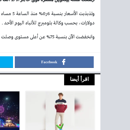
دولارات، بحسب وكالة بلومبرج للأنباء اليوم الأحد .
وانخفضت الآن بنسبة 75% عن أعلى مستوى وصلت إليه في 10 نوفمبر 2021 عندما بلغت قيمتها 68 ألفا و992 دولار.
Facebook
اقرأ أيضا