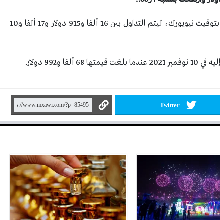
وتذبذبت الأسعار بنسبة 6ر0% منذ الساعة 5 مساء بتوقيت نيويورك، ليتم التداول بين 16 ألفا و915 دولار و17 ألفا و10
Twitter