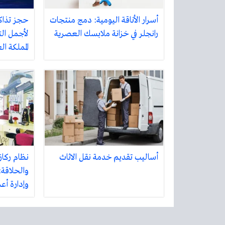
أسرار الأناقة اليومية: دمج منتجات
حجز تذاك
رانجلر في خزانة ملابسك العصرية
لأجمل الت
المملكة ا
أساليب تقديم خدمة نقل الاثاث
نظام ركاز
والحلاقة:
وإدارة أع