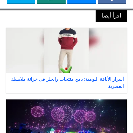
اقرأ أيضا
أسرار الأناقة اليومية: دمج منتجات رانجلر في خزانة ملابسك
العصرية