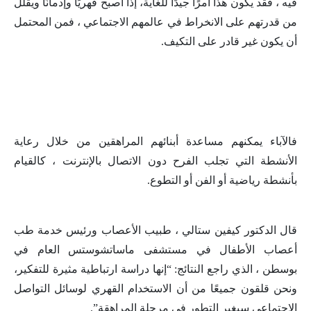
فيه ، فقد يكون هذا أمرًا جيدًا للغاية، إذا أصبح قهريًا وإدمانًا ويقلل
من قدرتهم على الانخراط في عالمهم الاجتماعي ، فمن المحتمل
أن يكون غير قادر على التكيف.
فالآباء يمكنهم مساعدة أبنائهم المراهقين من خلال رعاية
الأنشطة التي تجلب الفرح دون الاتصال بالإنترنت ، كالقيام
بأنشطة رياضية أو الفن أو التطوع.
قال الدكتور كيفين ستالي ، طبيب الأعصاب ورئيس خدمة طب
أعصاب الأطفال في مستشفى ماساتشوستس العام في
بوسطن ، الذي راجع النتائج: “إنها دراسة ارتباطية مثيرة للتفكير،
ونحن قلقون جميعًا من أن الاستخدام القهري لوسائل التواصل
الاجتماعي سيغير التطور في مرحلة المراهقة”.