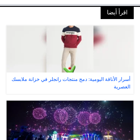
اقرأ أيضا
أسرار الأناقة اليومية: دمج منتجات رانجلر في خزانة ملابسك
العصرية