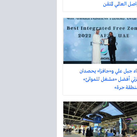
اصل العالمي المتقن
اء جبل علي و«جافزا» يحصدان
زتي أفضل «مشغل للموانئ»
نطقة حرة»