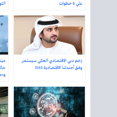
علي 6 خطوات
التو
زخم دبي الاقتصادي العالمي سيستمر
مين
وفق أجندتنا الاقتصادية D33
جائ
و«م