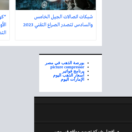
شبكات اتصالات الجيل الخامس
“كه
والسادس تتصدر الصراع التقني 2023
الأو
الت
بورصة الذهب في مصر
picture compressor
برنامج فواتير
أسعار الذهب اليوم
الإمارات اليوم
افضل شركة تصميم مواقع في مصر