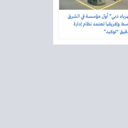
رباء دبي” أول مؤسسة في الشرق
سط وإفريقيا تعتمد نظام إدارة
دقيق “توكيد”