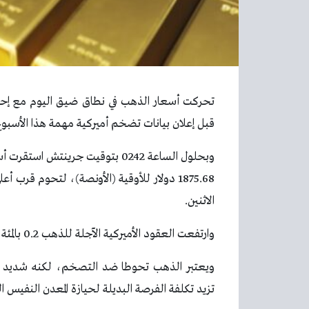
تحركت أسعار الذهب في نطاق ضيق اليوم مع إحجام
قبل إعلان بيانات تضخم أميركية مهمة هذا الأسبوع
وبحلول الساعة 0242 بتوقيت جرينتش ا
1875.68 دولار للأوقية (الأونصة)، لتحوم قرب
الاثنين.
وارتفعت العقود الأميركية الآجلة للذهب 0.2 بالمئة إلى 1879.30 دولار للأوقية.
ويعتبر الذهب تحوطا ضد التصخم، لكنه شديد ال
تزيد تكلفة الفرصة البديلة لحيازة المعدن النفيس ال