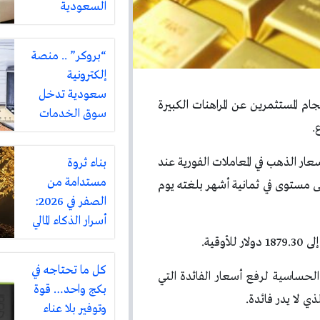
السعودية
“بروكر” .. منصة
إلكترونية
سعودية تدخل
 المستثمرين عن المراهنات الكبيرة
سوق الخدمات
.
المنزلية بتغطية
تشمل أكثر من
ستقرت أسعار الذهب في المعاملات الفورية عند
بناء ثروة
ثلاثين مدينة
مستدامة من
 أعلى مستوى في ثمانية أشهر بلغته يوم
الصفر في 2026:
أسرار الذكاء المالي
على طريقة
روبرت كيوساكي
كل ما تحتاجه في
حساسية لرفع أسعار الفائدة التي
بكج واحد… قوة
ذي لا يدر فائدة.
وتوفير بلا عناء