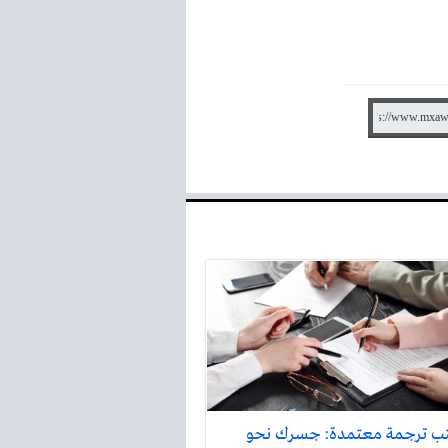
ب ترجمة معتمدة: جسرك نحو