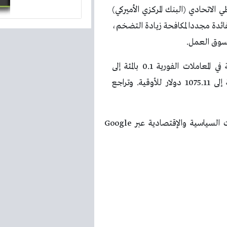
الاتحادي (البنك المركزي الأميركي)
ائدة مجددا لمكافحة زيادة التضخم،
لسوق العمل.
وبالنسبة للمعادن النفيسة الأخرى زادت الفضة في المعاملات الفورية 0.1 بالمئة إلى
23.63 دولار للاوقية. وانخفض البلاتين 0.5 بالمئة إلى 1075.11 دولار للأوقية. وتراجع
تابعوا آخر أخبارنا المحلية والرياضية وآخر المستجدات السياسية والإقتصادية عبر Google