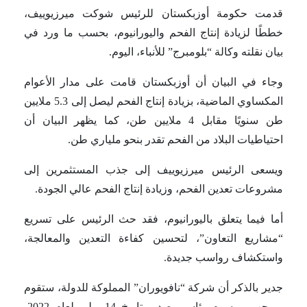
قدمت حكومة أوزبكستان للرئيس شوكت ميرزيوييف،
خططًا لزيادة إنتاج الفحم واليورانيوم، بحسب ما ورد في
بيان نقلته وكالة “بلومبرج” للأنباء، اليوم.
وجاء في البيان أن أوزبكستان قامت على مدار الأعوام
المكساوي الماضية، بزيادة إنتاج الفحم ليصل إلى 5.3 ملايين
طن سنويًا مقابل 4 ملايين طن، كما يظهر البيان أن
احتياطيات البلاد من الفحم تقدر بنحو ملياري طن.
ويسعى الرئيس ميرزيوييف إلى جذب المستثمرين إلى
مشروعات تعدين الفحم، وزيادة إنتاج الفحم عالي الجودة.
أما فيما يتعلق باليورانيوم، فقد حث الرئيس على تسريع
“مشاريع التعاون”، لتحسين كفاءة التعدين والمعالجة،
واستكشاف رواسب جديدة.
جدير بالذكر أن شركة “نافويوران” المملوكة للدولة، ستقوم
بموجب مرسوم رئاسي صدر بتاريخ 14 يوليو لعام 2022،