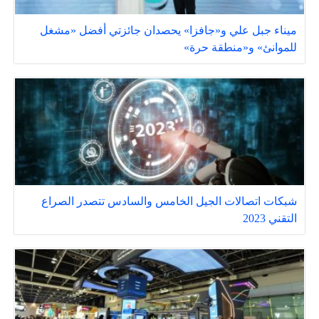
ميناء جبل علي و«جافزا» يحصدان جائزتي أفضل «مشغل
للموانئ» و«منطقة حرة»
شبكات اتصالات الجيل الخامس والسادس تتصدر الصراع
التقني 2023